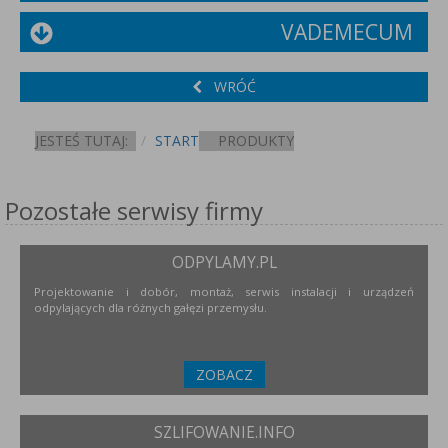
VADEMECUM
WRÓĆ
JESTEŚ TUTAJ:
START
PRODUKTY
Pozostałe serwisy firmy
ODPYLAMY.PL
Projektowanie i dobór, montaż, serwis instalacji i urządzeń
odpylających dla różnych gałęzi przemysłu.
ZOBACZ
SZLIFOWANIE.INFO