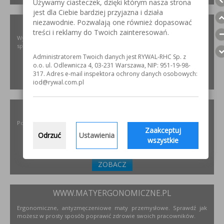
Używamy ciasteczek, dzięki którym nasza strona
jest dla Ciebie bardziej przyjazna i działa
niezawodnie. Pozwalają one również dopasować
XIRIS.PL
treści i reklamy do Twoich zainteresowań.
Wysoce wyspecjalizowane kamery spawalnicze do badania jakości
spoin spawalniczych
Administratorem Twoich danych jest RYWAL-RHC Sp. z
o.o. ul. Odlewnicza 4, 03-231 Warszawa, NIP: 951-19-98-
317. Adres e-mail inspektora ochrony danych osobowych:
ZOBACZ
iod@rywal.com.pl
INCOFLEX.PL
Polski producent materiałów ściernych dla przemysłu
Zaakceptuj
Odrzuć
Ustawienia
wszystkie
ZOBACZ
WWW.MATYERGONOMICZNE.PL
Ergonomiczne, antyzmęczeniowe maty przemysłowe. Sprawdź jak
możesz w prosty sposób poprawić zdrowie swoich pracowników.