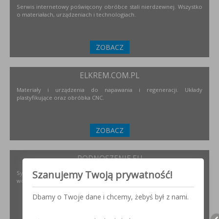
Serwis internetowy poświęcony obróbce stali nierdzewnej. Wszystko
o materiałach, urządzeniach i technologiach.
ZOBACZ
ELKREM.COM.PL
Materiały i urządzenia do napawania i regeneracji. Układy
plastyfikujące oraz obróbka CNC.
ZOBACZ
PODNOSZENIE.EU
Szanujemy Twoją prywatność!
Systemy transportu bliskiego, żurawie, żurawików, suwnice,
wciągników oraz wiele innych.
Dbamy o Twoje dane i chcemy, żebyś był z nami.
ZOBACZ