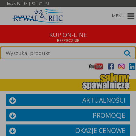
Język:
|
|
|
|
PL
EN
RO
LT
AE
MENU
KUP ON-LINE
AKTUALNOŚCI
PROMOCJE
OKAZJE CENOWE