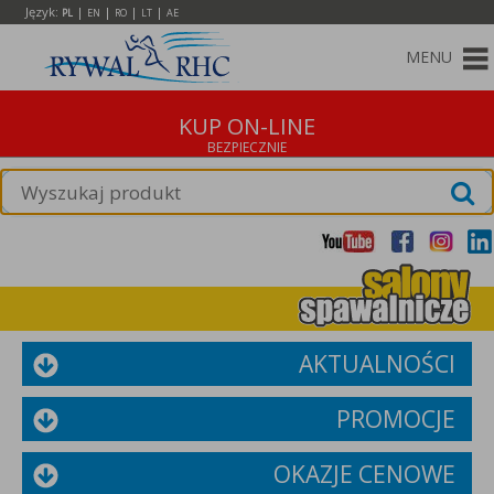
Język:
|
|
|
|
PL
EN
RO
LT
AE
MENU
KUP ON-LINE
AKTUALNOŚCI
PROMOCJE
OKAZJE CENOWE