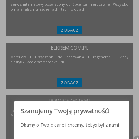
Serwis internetowy poświęcony obróbce stali nierdzewnej. Wszystko
o materiałach, urządzeniach i technologiach.
ZOBACZ
ELKREM.COM.PL
Materiały i urządzenia do napawania i regeneracji. Układy
plastyfikujące oraz obróbka CNC.
ZOBACZ
PODNOSZENIE.EU
Szanujemy Twoją prywatność!
Systemy transportu bliskiego, żurawie, żurawików, suwnice,
wciągników oraz wiele innych.
Dbamy o Twoje dane i chcemy, żebyś był z nami.
ZOBACZ