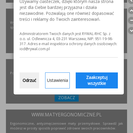
Używamy ciasteczek, dzięki którym nasza strona
jest dla Ciebie bardziej przyjazna i działa
niezawodnie. Pozwalają one również dopasować
XIRIS.PL
treści i reklamy do Twoich zainteresowań.
Wysoce wyspecjalizowane kamery spawalnicze do badania jakości
spoin spawalniczych
Administratorem Twoich danych jest RYWAL-RHC Sp. z
o.o. ul. Odlewnicza 4, 03-231 Warszawa, NIP: 951-19-98-
317. Adres e-mail inspektora ochrony danych osobowych:
ZOBACZ
iod@rywal.com.pl
INCOFLEX.PL
Polski producent materiałów ściernych dla przemysłu
Zaakceptuj
Odrzuć
Ustawienia
wszystkie
ZOBACZ
WWW.MATYERGONOMICZNE.PL
Ergonomiczne, antyzmęczeniowe maty przemysłowe. Sprawdź jak
możesz w prosty sposób poprawić zdrowie swoich pracowników.