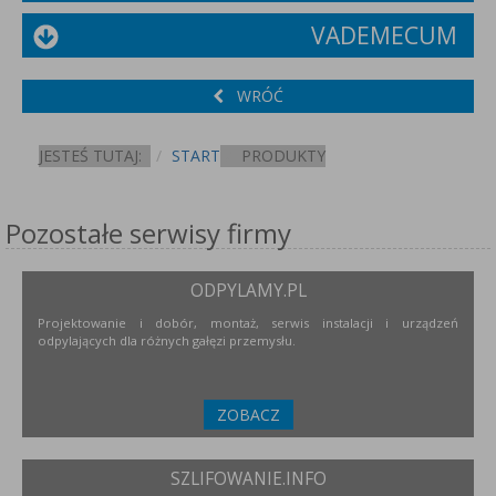
VADEMECUM
WRÓĆ
JESTEŚ TUTAJ:
START
PRODUKTY
Pozostałe serwisy firmy
ODPYLAMY.PL
Projektowanie i dobór, montaż, serwis instalacji i urządzeń
odpylających dla różnych gałęzi przemysłu.
ZOBACZ
SZLIFOWANIE.INFO