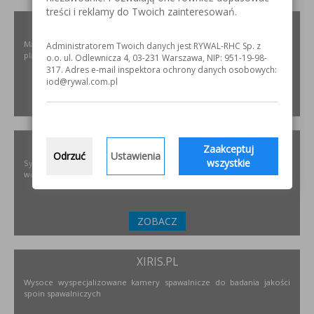
treści i reklamy do Twoich zainteresowań.
ELKREM.COM.PL
Materiały i urządzenia do napawania i regeneracji. Układy
Administratorem Twoich danych jest RYWAL-RHC Sp. z
plastyfikujące oraz obróbka CNC.
o.o. ul. Odlewnicza 4, 03-231 Warszawa, NIP: 951-19-98-
317. Adres e-mail inspektora ochrony danych osobowych:
iod@rywal.com.pl
ZOBACZ
PODNOSZENIE.EU
Zaakceptuj
Odrzuć
Ustawienia
wszystkie
Systemy transportu bliskiego, żurawie, żurawików, suwnice,
wciągników oraz wiele innych.
ZOBACZ
XIRIS.PL
Wysoce wyspecjalizowane kamery spawalnicze do badania jakości
spoin spawalniczych