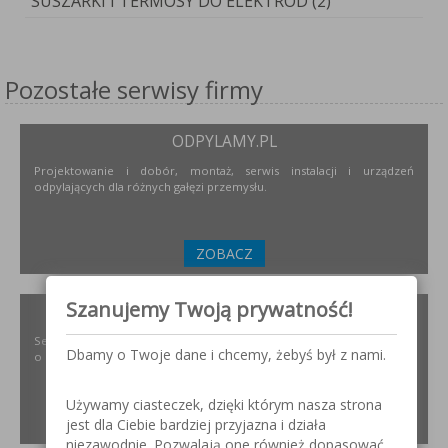
SUSZARKI I TERMOSY DO ELEKTROD (2)
Pozostałe serwisy firmy
ODPYLAMY.PL
Projektowanie i dobór, montaż, serwis instalacji i urządzeń
odpylających dla różnych gałęzi przemysłu.
ZOBACZ
Szanujemy Twoją prywatność!
SZLIFOWANIE.INFO
Serwis internetowy poświęcony obróbce stali nierdzewnej. Wszystko
Dbamy o Twoje dane i chcemy, żebyś był z nami.
o materiałach, urządzeniach i technologiach.
Używamy ciasteczek, dzięki którym nasza strona
ZOBACZ
jest dla Ciebie bardziej przyjazna i działa
niezawodnie. Pozwalają one również dopasować