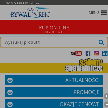
Język:
|
|
|
|
PL
EN
RO
LT
AE
MENU
KUP ON-LINE
AKTUALNOŚCI
PROMOCJE
OKAZJE CENOWE