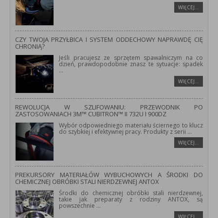
WIĘCEJ…
CZY TWOJA PRZYŁBICA I SYSTEM ODDECHOWY NAPRAWDĘ CIĘ
CHRONIĄ?
Jeśli pracujesz ze sprzętem spawalniczym na co
dzień, prawdopodobnie znasz te sytuacje: spadek
...
WIĘCEJ…
REWOLUCJA W SZLIFOWANIU: PRZEWODNIK PO
ZASTOSOWANIACH 3M™ CUBITRON™ II 732U I 900DZ
Wybór odpowiedniego materiału ściernego to klucz
do szybkiej i efektywnej pracy. Produkty z serii
...
WIĘCEJ…
PREKURSORY MATERIAŁÓW WYBUCHOWYCH A ŚRODKI DO
CHEMICZNEJ OBRÓBKI STALI NIERDZEWNEJ ANTOX
Środki do chemicznej obróbki stali nierdzewnej,
takie jak preparaty z rodziny ANTOX, są
powszechnie
...
WIĘCEJ…