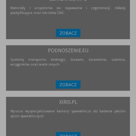
Materiały i urządzenia do napawania i regeneracji. Układy
plastyfikujące oraz obróbka CNC.
ZOBACZ
PODNOSZENIE.EU
Systemy transportu bliskiego, żurawie, żurawików, suwnice,
wciągników oraz wiele innych.
ZOBACZ
XIRIS.PL
Wysoce wyspecjalizowane kamery spawalnicze do badania jakości
spoin spawalniczych