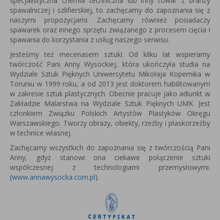
specjalistyczna chemia techniczna lub inny towar z branży
spawalniczej i szlifierskiej, to zachęcamy do zapoznania się z
naszymi propozycjami. Zachęcamy również posiadaczy
spawarek oraz innego sprzętu związanego z procesem cięcia i
spawania do korzystania z usług naszego serwisu.
Jesteśmy też mecenasem sztuki. Od kilku lat wspieramy
twórczość Pani Anny Wysockiej, która u
kończyła studia na
Wydziale Sztuk Pięknych Uniwersytetu Mikołaja Kopernika w
Toruniu w 1999 roku, a od 2013 jest
doktorem habilitowanym
w zakresie sztuk plastycznych.
Obecnie pracuje jako adiunkt w
Zakładzie Malarstwa na Wydziale Sztuk Pięknych UMK.
Jest
członkiem Związku Polskich Artystów Plastyków Okręgu
Warszawskiego.
Tworzy obrazy, obiekty, rzeźby i płaskorzeźby
w technice własnej.
Zachęcamy wszystkich do zapoznania się z twórczością Pani
Anny, gdyż stanowi ona ciekawe połączenie sztuki
współczesnej z technologiami przemysłowymi.
(
www.annawysocka.com.pl
).