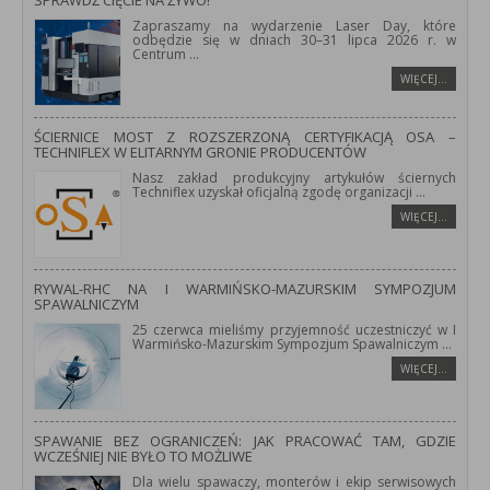
SPRAWDŹ CIĘCIE NA ŻYWO!
Zapraszamy na wydarzenie Laser Day, które
odbędzie się w dniach 30–31 lipca 2026 r. w
Centrum
...
WIĘCEJ…
ŚCIERNICE MOST Z ROZSZERZONĄ CERTYFIKACJĄ OSA –
TECHNIFLEX W ELITARNYM GRONIE PRODUCENTÓW
Nasz zakład produkcyjny artykułów ściernych
Techniflex uzyskał oficjalną zgodę organizacji
...
WIĘCEJ…
RYWAL-RHC NA I WARMIŃSKO-MAZURSKIM SYMPOZJUM
SPAWALNICZYM
25 czerwca mieliśmy przyjemność uczestniczyć w I
Warmińsko-Mazurskim Sympozjum Spawalniczym
...
WIĘCEJ…
SPAWANIE BEZ OGRANICZEŃ: JAK PRACOWAĆ TAM, GDZIE
WCZEŚNIEJ NIE BYŁO TO MOŻLIWE
Dla wielu spawaczy, monterów i ekip serwisowych