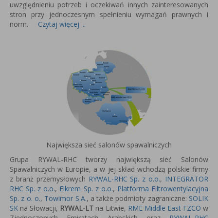
uwzględnieniu potrzeb i oczekiwań innych zainteresowanych
stron przy jednoczesnym spełnieniu wymagań prawnych i
norm.
Czytaj więcej ...
Największa sieć salonów spawalniczych
Grupa RYWAL-RHC tworzy największą sieć Salonów
Spawalniczych w Europie, a w jej skład wchodzą polskie firmy
z branż przemysłowych
RYWAL-RHC Sp. z o.o.
,
INTEGRATOR
RHC Sp. z o.o.
,
Elkrem Sp. z o.o.
,
Platforma Filtrowentylacyjna
Sp. z o. o.
,
Towimor S.A.
, a także podmioty zagraniczne:
SOLIK
SK
na Słowacji,
RYWAL-LT
na Litwie,
RME Middle East FZCO
w
Zjednoczonych Emiratach Arabskich oraz
RYWAL-RHC