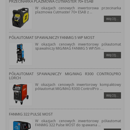
PRZECINARKA PLAZMOWA CUTMASTER 70+ ESAB
W okazjach cenowych inwertorowa przecinarka
plazmowa Cutmaster 70+ ESAB z
...
WIĘCEJ…
PÓŁAUTOMAT SPAWALNICZY FANMIG 5 WP MOST
W okazjach cenowych inwertorowy półautomat
spawalniczy MIG/MAG FANMIG 5 WP/5m
...
WIĘCEJ…
PÓŁAUTOMAT SPAWALNICZY MIG/MAG R300 CONTROLPRO
LORCH
W okazjach cenowych inwertorowy kompaktowy
półautomat MIG/MAG R300 ControlPro
...
WIĘCEJ…
FANMIG 322 PULSE MOST
W okazjach cenowych inwertorowy półautomat
FANMIG 322 Pulse MOST do spawania
...