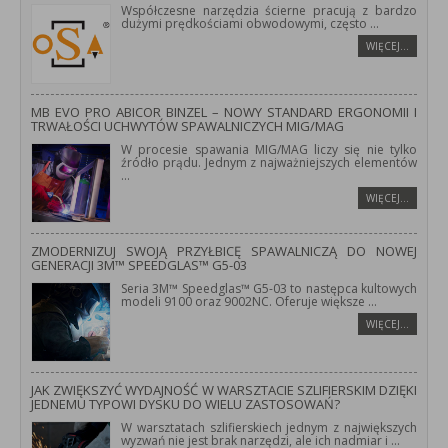
Współczesne narzędzia ścierne pracują z bardzo
dużymi prędkościami obwodowymi, często
...
WIĘCEJ…
MB EVO PRO ABICOR BINZEL – NOWY STANDARD ERGONOMII I
TRWAŁOŚCI UCHWYTÓW SPAWALNICZYCH MIG/MAG
W procesie spawania MIG/MAG liczy się nie tylko
źródło prądu. Jednym z najważniejszych elementów
...
WIĘCEJ…
ZMODERNIZUJ SWOJĄ PRZYŁBICĘ SPAWALNICZĄ DO NOWEJ
GENERACJI 3M™ SPEEDGLAS™ G5-03
Seria 3M™ Speedglas™ G5-03 to następca kultowych
modeli 9100 oraz 9002NC. Oferuje większe
...
WIĘCEJ…
JAK ZWIĘKSZYĆ WYDAJNOŚĆ W WARSZTACIE SZLIFIERSKIM DZIĘKI
JEDNEMU TYPOWI DYSKU DO WIELU ZASTOSOWAŃ?
W warsztatach szlifierskiech jednym z największych
wyzwań nie jest brak narzędzi, ale ich nadmiar i
...