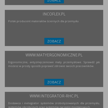
ZOBACZ
INCOFLEX.PL
Polski producent materiałów ściernych dla przemysłu
ZOBACZ
WWW.MATYERGONOMICZNE.PL
Ergonomiczne, antyzmęczeniowe maty przemysłowe. Sprawdź jak
możesz w prosty sposób poprawić zdrowie swoich pracowników.
ZOBACZ
WWW.INTEGRATOR-RHC.PL
Dostawca i inetegrator systemów zrobotyzowanych dla przemysłu,
systemów obróbczych oraz systemów narzędzi montażowych.