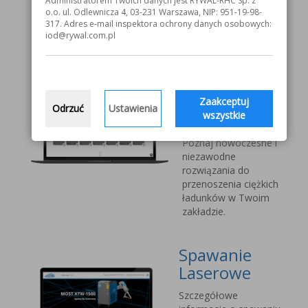
Administratorem Twoich danych jest RYWAL-RHC Sp. z
V1000 MOST
o.o. ul. Odlewnicza 4, 03-231 Warszawa, NIP: 951-19-98-
317. Adres e-mail inspektora ochrony danych osobowych:
iod@rywal.com.pl
Systemy
transportu
bliskiego
Vetter Kran
Zaakceptuj
Odrzuć
Ustawienia
wszystkie
Technik
Poznaj nowoczesne i
niezawodne
rozwiązania do
przenoszenia ciężkich
ładunków w Twoim
zakładzie.
Spawanie
Laserowe
Szczegółowe