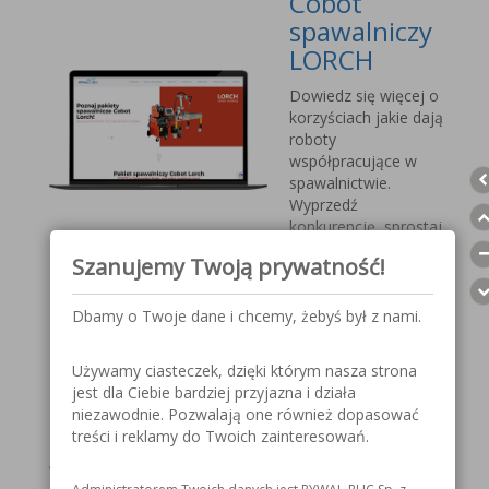
Cobot
spawalniczy
LORCH
Dowiedz się więcej o
korzyściach jakie dają
roboty
współpracujące w
spawalnictwie.
Wyprzedź
konkurencję, sprostaj
nadchodzącym
Szanujemy Twoją prywatność!
wyzwaniom.
Dbamy o Twoje dane i chcemy, żebyś był z nami.
Przyłbica
spawalnicza
Używamy ciasteczek, dzięki którym nasza strona
V1000 MOST
jest dla Ciebie bardziej przyjazna i działa
niezawodnie. Pozwalają one również dopasować
Szczegółowe
treści i reklamy do Twoich zainteresowań.
informacje o
przyłbicy spawalniczej