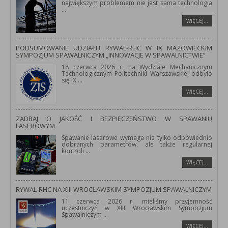
największym problemem nie jest sama technologia
...
WIĘCEJ…
PODSUMOWANIE UDZIAŁU RYWAL-RHC W IX MAZOWIECKIM
SYMPOZJUM SPAWALNICZYM „INNOWACJE W SPAWALNICTWIE”
18 czerwca 2026 r. na Wydziale Mechanicznym
Technologicznym Politechniki Warszawskiej odbyło
się IX
...
WIĘCEJ…
ZADBAJ O JAKOŚĆ I BEZPIECZEŃSTWO W SPAWANIU
LASEROWYM
Spawanie laserowe wymaga nie tylko odpowiednio
dobranych parametrów, ale także regularnej
kontroli
...
WIĘCEJ…
RYWAL-RHC NA XIII WROCŁAWSKIM SYMPOZJUM SPAWALNICZYM
11 czerwca 2026 r. mieliśmy przyjemność
uczestniczyć w XIII Wrocławskim Sympozjum
Spawalniczym
...
WIĘCEJ…