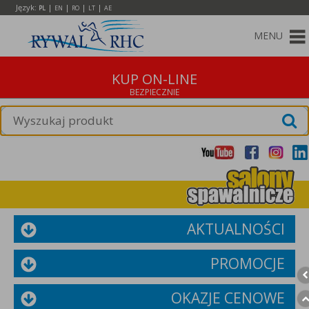
Język:
|
|
|
|
PL
EN
RO
LT
AE
MENU
KUP ON-LINE
AKTUALNOŚCI
PROMOCJE
OKAZJE CENOWE