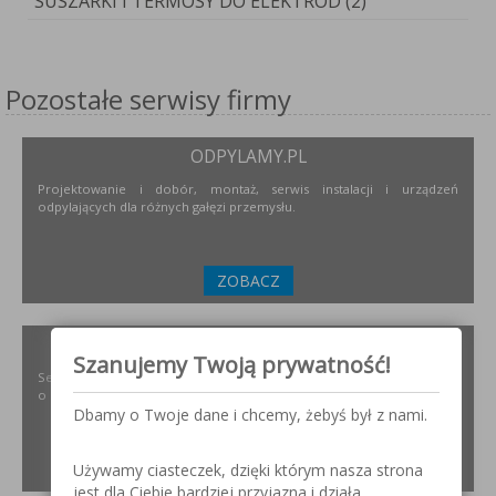
SUSZARKI I TERMOSY DO ELEKTROD (2)
Pozostałe serwisy firmy
ODPYLAMY.PL
Projektowanie i dobór, montaż, serwis instalacji i urządzeń
odpylających dla różnych gałęzi przemysłu.
ZOBACZ
SZLIFOWANIE.INFO
Szanujemy Twoją prywatność!
Serwis internetowy poświęcony obróbce stali nierdzewnej. Wszystko
o materiałach, urządzeniach i technologiach.
Dbamy o Twoje dane i chcemy, żebyś był z nami.
ZOBACZ
Używamy ciasteczek, dzięki którym nasza strona
jest dla Ciebie bardziej przyjazna i działa