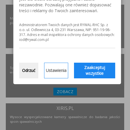
niezawodnie. Pozwalają one również dopasować
ELKREM.COM.PL
treści i reklamy do Twoich zainteresowań.
Materiały i urządzenia do napawania i regeneracji. Układy
plastyfikujące oraz obróbka CNC.
Administratorem Twoich danych jest RYWAL-RHC Sp. z
o.o. ul. Odlewnicza 4, 03-231 Warszawa, NIP: 951-19-98-
317. Adres e-mail inspektora ochrony danych osobowych:
iod@rywal.com.pl
ZOBACZ
PODNOSZENIE.EU
Zaakceptuj
Systemy transportu bliskiego, żurawie, żurawików, suwnice,
Odrzuć
Ustawienia
wciągników oraz wiele innych.
wszystkie
ZOBACZ
XIRIS.PL
Wysoce wyspecjalizowane kamery spawalnicze do badania jakości
spoin spawalniczych