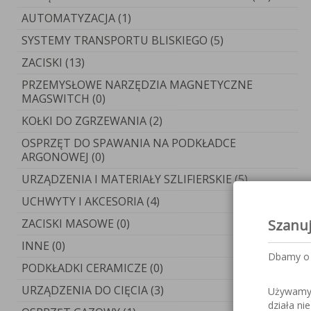
AUTOMATYZACJA (1)
SYSTEMY TRANSPORTU BLISKIEGO (5)
ZACISKI (13)
PRZEMYSŁOWE NARZĘDZIA MAGNETYCZNE
MAGSWITCH (0)
KOŁKI DO ZGRZEWANIA (2)
OSPRZĘT DO SPAWANIA NA PODKŁADCE
ARGONOWEJ (0)
URZĄDZENIA I MATERIAŁY SZLIFIERSKIE (5)
UCHWYTY I AKCESORIA (4)
ZACISKI MASOWE (0)
Szanu
INNE (0)
Dbamy o 
PODKŁADKI CERAMICZE (0)
URZĄDZENIA DO CIĘCIA (3)
Używamy c
działa ni