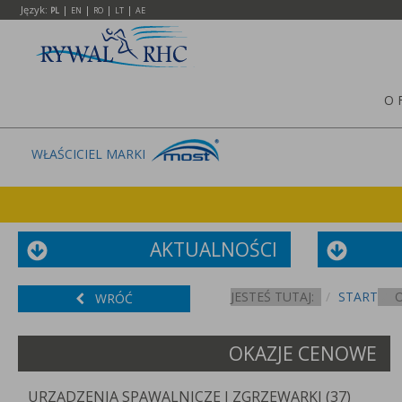
Język:
|
|
|
|
PL
EN
RO
LT
AE
O 
WŁAŚCICIEL MARKI
AKTUALNOŚCI
JESTEŚ TUTAJ:
START
WRÓĆ
OKAZJE CENOWE
URZĄDZENIA SPAWALNICZE I ZGRZEWARKI (37)