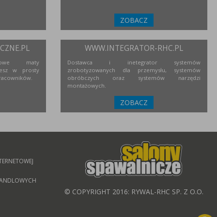
ZOBACZ
ZNE.PL
WWW.INTEGRATOR-RHC.PL
niowe maty
Dostawca i inetegrator systemów
esz w prosty
zrobotyzowanych dla przemysłu, systemów
racowników.
obróbczych oraz systemów narzędzi
montażowych.
ZOBACZ
TERNETOWEJ
 HANDLOWYCH
© COPYRIGHT 2016: RYWAL-RHC SP. Z O.O.