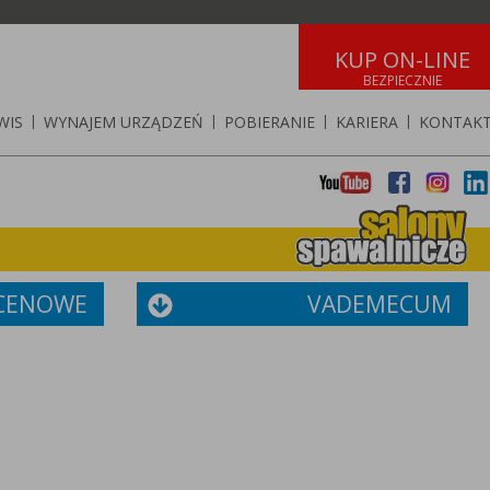
KUP ON-LINE
WIS
|
WYNAJEM URZĄDZEŃ
|
POBIERANIE
|
KARIERA
|
KONTAK
 CENOWE
VADEMECUM