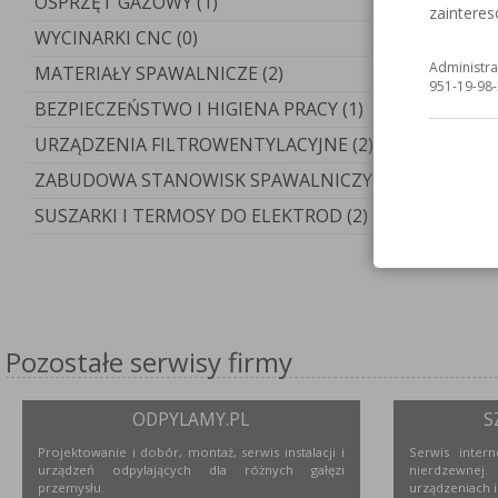
OSPRZĘT GAZOWY (1)
zaintere
WYCINARKI CNC (0)
Administra
MATERIAŁY SPAWALNICZE (2)
951-19-98-
BEZPIECZEŃSTWO I HIGIENA PRACY (1)
URZĄDZENIA FILTROWENTYLACYJNE (2)
ZABUDOWA STANOWISK SPAWALNICZYCH (3)
SUSZARKI I TERMOSY DO ELEKTROD (2)
Pozostałe serwisy firmy
ODPYLAMY.PL
S
Projektowanie i dobór, montaż, serwis instalacji i
Serwis inter
urządzeń odpylających dla różnych gałęzi
nierdzewne
przemysłu.
urządzeniach i