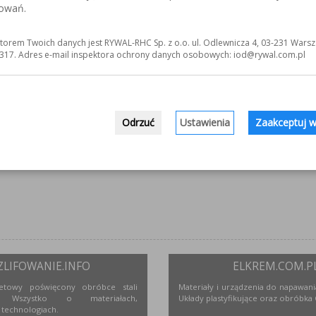
sowań.
torem Twoich danych jest RYWAL-RHC Sp. z o.o. ul. Odlewnicza 4, 03-231 Warsz
317. Adres e-mail inspektora ochrony danych osobowych: iod@rywal.com.pl
Odrzuć
Ustawienia
Zaakceptuj w
ZLIFOWANIE.INFO
ELKREM.COM.P
netowy poświęcony obróbce stali
Materiały i urządzenia do napawania
j. Wszystko o materiałach,
Układy plastyfikujące oraz obróbka
 technologiach.