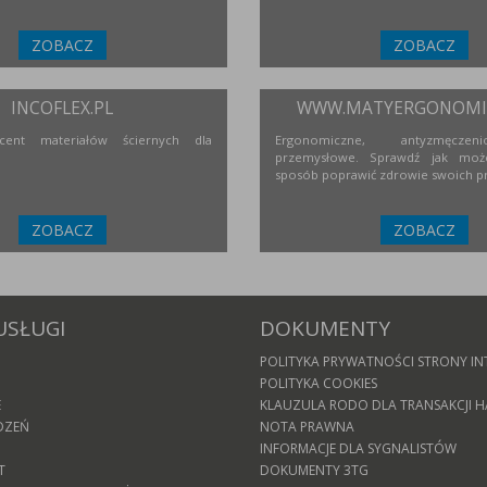
ZOBACZ
ZOBACZ
INCOFLEX.PL
WWW.MATYERGONOMIC
ucent materiałów ściernych dla
Ergonomiczne, antyzmęcze
przemysłowe. Sprawdź jak moż
sposób poprawić zdrowie swoich p
ZOBACZ
ZOBACZ
USŁUGI
DOKUMENTY
POLITYKA PRYWATNOŚCI STRONY IN
POLITYKA COOKIES
E
KLAUZULA RODO DLA TRANSAKCJI
DZEŃ
NOTA PRAWNA
INFORMACJE DLA SYGNALISTÓW
T
DOKUMENTY 3TG