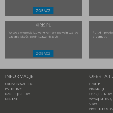
ZOBACZ
XIRIS.PL
Wysoce wyspecjalizowane kamery spawalnicze do
Polski prod
badania jakości spoin spawalniczych
przemysłu
ZOBACZ
INFORMACJE
OFERTA I 
GRUPA RYWAL-RHC
E-SKLEP
PARTNERZY
PROMOCJE
DANE REJESTROWE
OKAZJE CENOW
KONTAKT
WYNAJEM URZĄ
SERWIS
PRODUKTY MOS