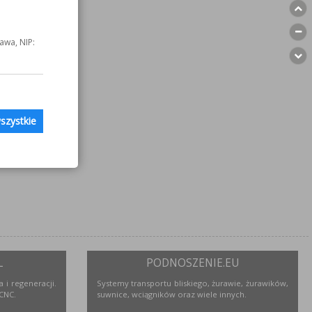
awa, NIP:
szystkie
L
PODNOSZENIE.EU
 i regeneracji.
Systemy transportu bliskiego, żurawie, żurawików,
 CNC.
suwnice, wciągników oraz wiele innych.