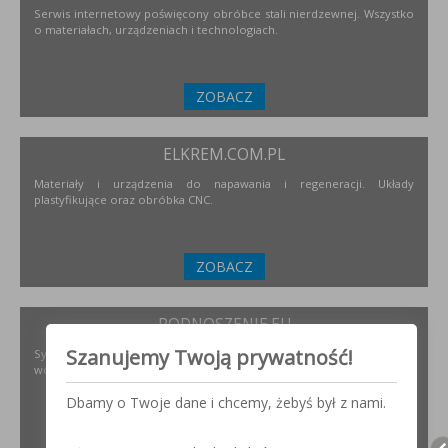
Serwis internetowy poświęcony obróbce stali nierdzewnej. Wszystko
o materiałach, urządzeniach i technologiach.
ZOBACZ
ELKREM.COM.PL
Materiały i urządzenia do napawania i regeneracji. Układy
plastyfikujące oraz obróbka CNC.
ZOBACZ
PODNOSZENIE.EU
Szanujemy Twoją prywatność!
Systemy transportu bliskiego, żurawie, żurawików, suwnice,
wciągników oraz wiele innych.
Dbamy o Twoje dane i chcemy, żebyś był z nami.
ZOBACZ