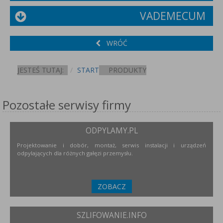
VADEMECUM
WRÓĆ
JESTEŚ TUTAJ:
START
PRODUKTY
Pozostałe serwisy firmy
ODPYLAMY.PL
Projektowanie i dobór, montaż, serwis instalacji i urządzeń
odpylających dla różnych gałęzi przemysłu.
ZOBACZ
SZLIFOWANIE.INFO