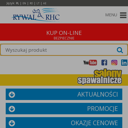
Język:
|
|
|
|
PL
EN
RO
LT
AE
MENU
KUP ON-LINE
AKTUALNOŚCI
PROMOCJE
OKAZJE CENOWE