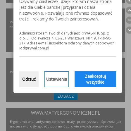
Używamy ciasteczek, dzięki którym nasza strona
jest dla Ciebie bardziej przyjazna i działa
niezawodnie. Pozwalają one również dopasować
XIRIS.PL
treści i reklamy do Twoich zainteresowań.
Wysoce wyspecjalizowane kamery spawalnicze do badania jakości
spoin spawalniczych
Administratorem Twoich danych jest RYWAL-RHC Sp. z
o.o. ul. Odlewnicza 4, 03-231 Warszawa, NIP: 951-19-98-
317. Adres e-mail inspektora ochrony danych osobowych:
ZOBACZ
iod@rywal.com.pl
INCOFLEX.PL
Polski producent materiałów ściernych dla przemysłu
Zaakceptuj
Odrzuć
Ustawienia
wszystkie
ZOBACZ
WWW.MATYERGONOMICZNE.PL
Ergonomiczne, antyzmęczeniowe maty przemysłowe. Sprawdź jak
możesz w prosty sposób poprawić zdrowie swoich pracowników.