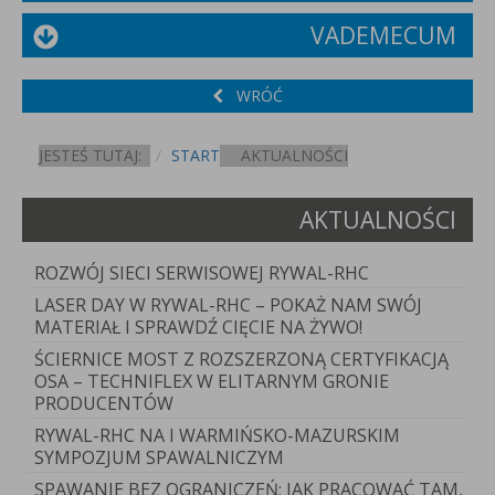
VADEMECUM
WRÓĆ
JESTEŚ TUTAJ:
START
AKTUALNOŚCI
AKTUALNOŚCI
ROZWÓJ SIECI SERWISOWEJ RYWAL-RHC
LASER DAY W RYWAL-RHC – POKAŻ NAM SWÓJ
MATERIAŁ I SPRAWDŹ CIĘCIE NA ŻYWO!
ŚCIERNICE MOST Z ROZSZERZONĄ CERTYFIKACJĄ
OSA – TECHNIFLEX W ELITARNYM GRONIE
PRODUCENTÓW
RYWAL-RHC NA I WARMIŃSKO-MAZURSKIM
SYMPOZJUM SPAWALNICZYM
SPAWANIE BEZ OGRANICZEŃ: JAK PRACOWAĆ TAM,