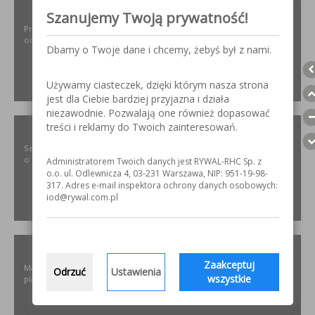
ODPYLAMY.PL
Szanujemy Twoją prywatność!
Projektowanie i dobór, montaż, serwis instalacji i urządzeń
odpylających dla różnych gałęzi przemysłu.
Dbamy o Twoje dane i chcemy, żebyś był z nami.
Używamy ciasteczek, dzięki którym nasza strona
ZOBACZ
jest dla Ciebie bardziej przyjazna i działa
niezawodnie. Pozwalają one również dopasować
treści i reklamy do Twoich zainteresowań.
SZLIFOWANIE.INFO
Serwis internetowy poświęcony obróbce stali nierdzewnej. Wszystko
o materiałach, urządzeniach i technologiach.
Administratorem Twoich danych jest RYWAL-RHC Sp. z
o.o. ul. Odlewnicza 4, 03-231 Warszawa, NIP: 951-19-98-
317. Adres e-mail inspektora ochrony danych osobowych:
iod@rywal.com.pl
ZOBACZ
ELKREM.COM.PL
Zaakceptuj
Materiały i urządzenia do napawania i regeneracji. Układy
Odrzuć
Ustawienia
wszystkie
plastyfikujące oraz obróbka CNC.