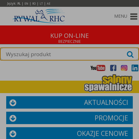
Język:
|
|
|
|
PL
EN
RO
LT
AE
MENU
KUP ON-LINE
AKTUALNOŚCI
PROMOCJE
OKAZJE CENOWE