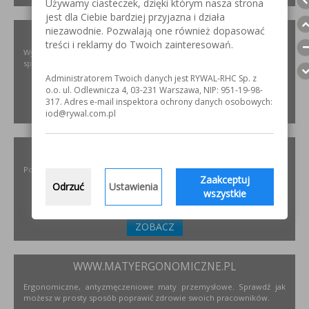
Używamy ciasteczek, dzięki którym nasza strona
jest dla Ciebie bardziej przyjazna i działa
niezawodnie. Pozwalają one również dopasować
XIRIS.PL
treści i reklamy do Twoich zainteresowań.
Wysoce wyspecjalizowane kamery spawalnicze do badania jakości
spoin spawalniczych
Administratorem Twoich danych jest RYWAL-RHC Sp. z
o.o. ul. Odlewnicza 4, 03-231 Warszawa, NIP: 951-19-98-
317. Adres e-mail inspektora ochrony danych osobowych:
ZOBACZ
iod@rywal.com.pl
INCOFLEX.PL
Polski producent materiałów ściernych dla przemysłu
Zaakceptuj
Odrzuć
Ustawienia
wszystkie
ZOBACZ
WWW.MATYERGONOMICZNE.PL
Ergonomiczne, antyzmęczeniowe maty przemysłowe. Sprawdź jak
możesz w prosty sposób poprawić zdrowie swoich pracowników.