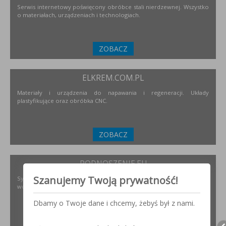
Serwis internetowy poświęcony obróbce stali nierdzewnej. Wszystko
o materiałach, urządzeniach i technologiach.
ZOBACZ
ELKREM.COM.PL
Materiały i urządzenia do napawania i regeneracji. Układy
plastyfikujące oraz obróbka CNC.
ZOBACZ
PODNOSZENIE.EU
Szanujemy Twoją prywatność!
Systemy transportu bliskiego, żurawie, żurawików, suwnice,
wciągników oraz wiele innych.
Dbamy o Twoje dane i chcemy, żebyś był z nami.
ZOBACZ