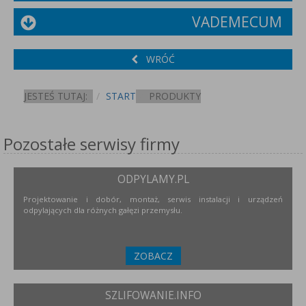
VADEMECUM
WRÓĆ
JESTEŚ TUTAJ:
START
PRODUKTY
Pozostałe serwisy firmy
ODPYLAMY.PL
Projektowanie i dobór, montaż, serwis instalacji i urządzeń
odpylających dla różnych gałęzi przemysłu.
ZOBACZ
SZLIFOWANIE.INFO