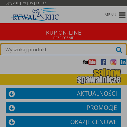
Język:
|
|
|
|
PL
EN
RO
LT
AE
MENU
KUP ON-LINE
AKTUALNOŚCI
PROMOCJE
OKAZJE CENOWE