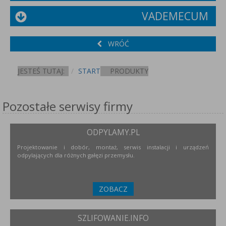
VADEMECUM
WRÓĆ
JESTEŚ TUTAJ:
START
PRODUKTY
Pozostałe serwisy firmy
ODPYLAMY.PL
Projektowanie i dobór, montaż, serwis instalacji i urządzeń
odpylających dla różnych gałęzi przemysłu.
ZOBACZ
SZLIFOWANIE.INFO