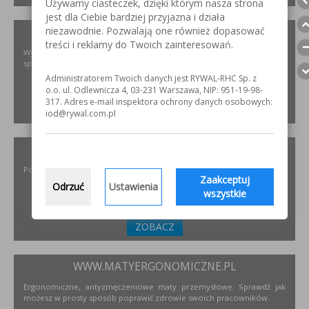
Używamy ciasteczek, dzięki którym nasza strona
jest dla Ciebie bardziej przyjazna i działa
niezawodnie. Pozwalają one również dopasować
XIRIS.PL
treści i reklamy do Twoich zainteresowań.
Wysoce wyspecjalizowane kamery spawalnicze do badania jakości
spoin spawalniczych
Administratorem Twoich danych jest RYWAL-RHC Sp. z
o.o. ul. Odlewnicza 4, 03-231 Warszawa, NIP: 951-19-98-
317. Adres e-mail inspektora ochrony danych osobowych:
ZOBACZ
iod@rywal.com.pl
INCOFLEX.PL
Polski producent materiałów ściernych dla przemysłu
Zaakceptuj
Odrzuć
Ustawienia
wszystkie
ZOBACZ
WWW.MATYERGONOMICZNE.PL
Ergonomiczne, antyzmęczeniowe maty przemysłowe. Sprawdź jak
możesz w prosty sposób poprawić zdrowie swoich pracowników.