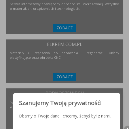
Serwis internetowy poświęcony obróbce stali nierdzewnej. Wszystko
o materiałach, urządzeniach i technologiach.
ZOBACZ
ELKREM.COM.PL
Materiały i urządzenia do napawania i regeneracji. Układy
plastyfikujące oraz obróbka CNC.
ZOBACZ
PODNOSZENIE.EU
Szanujemy Twoją prywatność!
Systemy transportu bliskiego, żurawie, żurawików, suwnice,
wciągników oraz wiele innych.
Dbamy o Twoje dane i chcemy, żebyś był z nami.
ZOBACZ