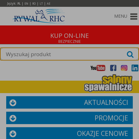
Język:
|
|
|
|
PL
EN
RO
LT
AE
MENU
KUP ON-LINE
AKTUALNOŚCI
PROMOCJE
OKAZJE CENOWE