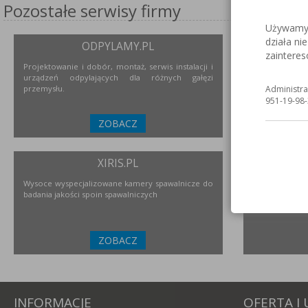
Pozostałe serwisy firmy
Używamy c
działa ni
ODPYLAMY.PL
S
zaintere
Projektowanie i dobór, montaż, serwis instalacji i
Serwis inter
urządzeń odpylających dla różnych gałęzi
nierdzewne
przemysłu.
urządzeniach i
Administra
951-19-98-
ZOBACZ
XIRIS.PL
Wysoce wyspecjalizowane kamery spawalnicze do
Polski prod
badania jakości spoin spawalniczych
przemysłu
ZOBACZ
INFORMACJE
OFERTA I 