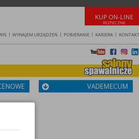
KUP ON-LINE
WIS
|
WYNAJEM URZĄDZEŃ
|
POBIERANIE
|
KARIERA
|
KONTAK
 CENOWE
VADEMECUM