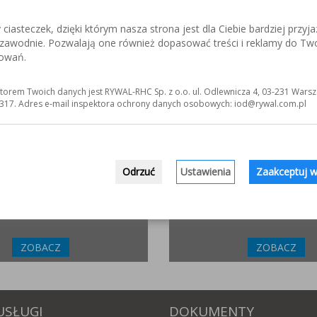
iasteczek, dzięki którym nasza strona jest dla Ciebie bardziej przyja
ezawodnie. Pozwalają one również dopasować treści i reklamy do Tw
ZLIFOWANIE.INFO
ELKREM.COM.P
sowań.
netowy poświęcony obróbce stali
Materiały i urządzenia do napawania
j. Wszystko o materiałach,
Układy plastyfikujące oraz obróbka
 technologiach.
torem Twoich danych jest RYWAL-RHC Sp. z o.o. ul. Odlewnicza 4, 03-231 Warsz
317. Adres e-mail inspektora ochrony danych osobowych: iod@rywal.com.pl
ZOBACZ
ZOBACZ
INCOFLEX.PL
WWW.MATYERGONOMIC
Odrzuć
Ustawienia
Zaakceptuj w
ucent materiałów ściernych dla
Ergonomiczne, antyzmęcze
przemysłowe. Sprawdź jak moż
sposób poprawić zdrowie swoich p
ZOBACZ
ZOBACZ
USŁUGI
DOKUMENTY