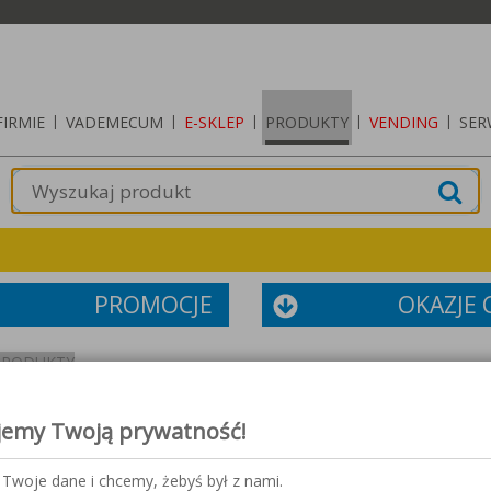
FIRMIE
|
VADEMECUM
|
E-SKLEP
|
PRODUKTY
|
VENDING
|
SER
PROMOCJE
OKAZJE
PRODUKTY
jemy Twoją prywatność!
Twoje dane i chcemy, żebyś był z nami.