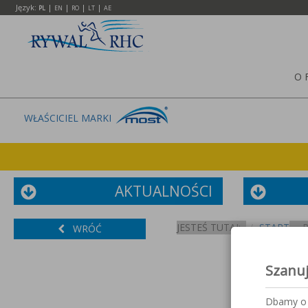
Język:
|
|
|
|
PL
EN
RO
LT
AE
O 
WŁAŚCICIEL MARKI
AKTUALNOŚCI
JESTEŚ TUTAJ:
START
WRÓĆ
Szanu
Dbamy o 