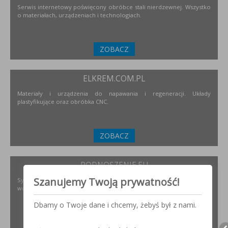
Serwis internetowy poświęcony obróbce stali nierdzewnej. Wszystko
o materiałach, urządzeniach i technologiach.
ZOBACZ
ELKREM.COM.PL
Materiały i urządzenia do napawania i regeneracji. Układy
plastyfikujące oraz obróbka CNC.
ZOBACZ
PODNOSZENIE.EU
Szanujemy Twoją prywatność!
Systemy transportu bliskiego, żurawie, żurawików, suwnice,
wciągników oraz wiele innych.
Dbamy o Twoje dane i chcemy, żebyś był z nami.
ZOBACZ