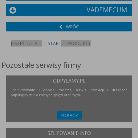
VADEMECUM
WRÓĆ
JESTEŚ TUTAJ:
START
PRODUKTY
Pozostałe serwisy firmy
ODPYLAMY.PL
Projektowanie i dobór, montaż, serwis instalacji i urządzeń
odpylających dla różnych gałęzi przemysłu.
ZOBACZ
SZLIFOWANIE.INFO