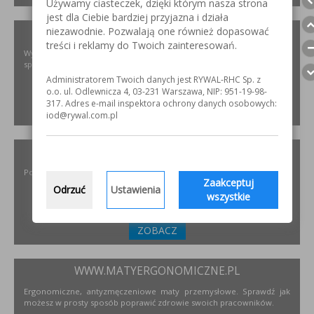
Używamy ciasteczek, dzięki którym nasza strona
jest dla Ciebie bardziej przyjazna i działa
niezawodnie. Pozwalają one również dopasować
XIRIS.PL
treści i reklamy do Twoich zainteresowań.
Wysoce wyspecjalizowane kamery spawalnicze do badania jakości
spoin spawalniczych
Administratorem Twoich danych jest RYWAL-RHC Sp. z
o.o. ul. Odlewnicza 4, 03-231 Warszawa, NIP: 951-19-98-
317. Adres e-mail inspektora ochrony danych osobowych:
ZOBACZ
iod@rywal.com.pl
INCOFLEX.PL
Polski producent materiałów ściernych dla przemysłu
Zaakceptuj
Odrzuć
Ustawienia
wszystkie
ZOBACZ
WWW.MATYERGONOMICZNE.PL
Ergonomiczne, antyzmęczeniowe maty przemysłowe. Sprawdź jak
możesz w prosty sposób poprawić zdrowie swoich pracowników.