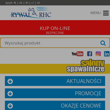
Język:
|
|
|
|
PL
EN
RO
LT
AE
MENU
KUP ON-LINE
AKTUALNOŚCI
PROMOCJE
OKAZJE CENOWE