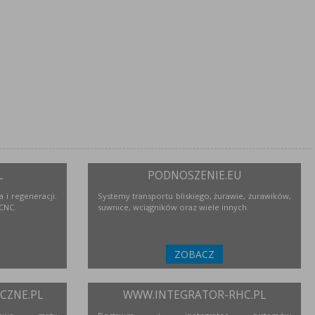
L
PODNOSZENIE.EU
 i regeneracji.
Systemy transportu bliskiego, żurawie, żurawików,
 CNC.
suwnice, wciągników oraz wiele innych.
ZOBACZ
ZNE.PL
WWW.INTEGRATOR-RHC.PL