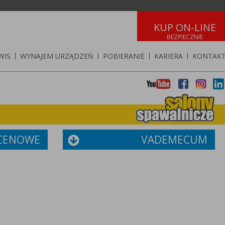
KUP ON-LINE
WIS
|
WYNAJEM URZĄDZEŃ
|
POBIERANIE
|
KARIERA
|
KONTAK
 CENOWE
VADEMECUM