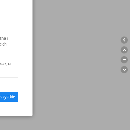
zna i
oich
awa, NIP:
szystkie