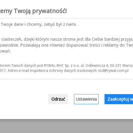
jemy Twoją prywatność!
Twoje dane i chcemy, żebyś był z nami.
iasteczek, dzięki którym nasza strona jest dla Ciebie bardziej przyja
ezawodnie. Pozwalają one również dopasować treści i reklamy do Tw
sowań.
torem Twoich danych jest RYWAL-RHC Sp. z o.o. ul. Odlewnicza 4, 03-231 Warsz
317. Adres e-mail inspektora ochrony danych osobowych: iod@rywal.com.pl
Odrzuć
Ustawienia
Zaakceptuj w