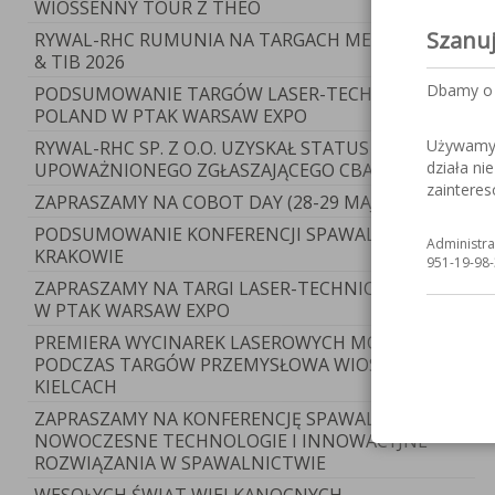
WIOSSENNY TOUR Z THEO
Szanu
RYWAL-RHC RUMUNIA NA TARGACH METAL SHOW
& TIB 2026
Dbamy o 
PODSUMOWANIE TARGÓW LASER-TECHNICA
POLAND W PTAK WARSAW EXPO
Używamy c
RYWAL-RHC SP. Z O.O. UZYSKAŁ STATUS
działa ni
UPOWAŻNIONEGO ZGŁASZAJĄCEGO CBAM
zaintere
ZAPRASZAMY NA COBOT DAY (28-29 MAJA)
PODSUMOWANIE KONFERENCJI SPAWALNICZEJ W
Administra
KRAKOWIE
951-19-98-
ZAPRASZAMY NA TARGI LASER-TECHNICA POLAND
W PTAK WARSAW EXPO
PREMIERA WYCINAREK LASEROWYCH MOST
PODCZAS TARGÓW PRZEMYSŁOWA WIOSNA 2026 W
KIELCACH
ZAPRASZAMY NA KONFERENCJĘ SPAWALNICZĄ –
NOWOCZESNE TECHNOLOGIE I INNOWACYJNE
ROZWIĄZANIA W SPAWALNICTWIE