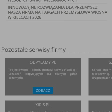
WESOŁYCH ŚWIĄT WIELKANOCNYCH
INNOWACYJNE ROZWIĄZANIA DLA PRZEMYSŁU:
NASZA FIRMA NA TARGACH PRZEMYSŁOWA WIOSNA
W KIELCACH 2026
Pozostałe serwisy firmy
ODPYLAMY.PL
S
Projektowanie i dobór, montaż, serwis instalacji i
Serwis inter
urządzeń odpylających dla różnych gałęzi
nierdzewne
przemysłu.
urządzeniach i
ZOBACZ
XIRIS.PL