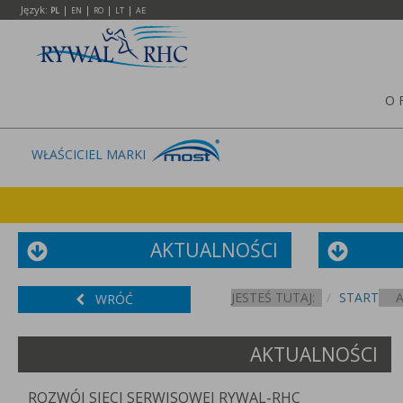
Język:
|
|
|
|
PL
EN
RO
LT
AE
O 
WŁAŚCICIEL MARKI
AKTUALNOŚCI
JESTEŚ TUTAJ:
START
WRÓĆ
AKTUALNOŚCI
ROZWÓJ SIECI SERWISOWEJ RYWAL-RHC