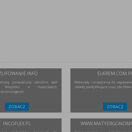
ZLIFOWANIE.INFO
ELKREM.COM.P
netowy poświęcony obróbce stali
Materiały i urządzenia do napawania
j. Wszystko o materiałach,
Układy plastyfikujące oraz obróbka
 technologiach.
ZOBACZ
ZOBACZ
INCOFLEX.PL
WWW.MATYERGONOMIC