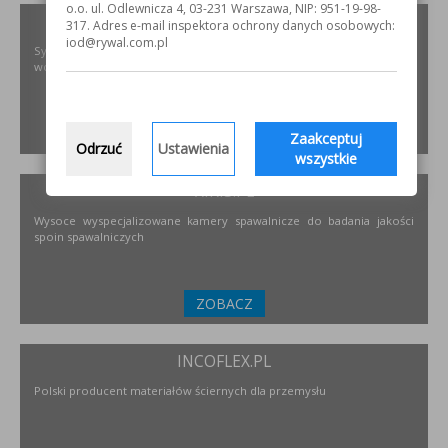
o.o. ul. Odlewnicza 4, 03-231 Warszawa, NIP: 951-19-98-
PODNOSZENIE.EU
317. Adres e-mail inspektora ochrony danych osobowych:
iod@rywal.com.pl
Systemy transportu bliskiego, żurawie, żurawików, suwnice,
wciągników oraz wiele innych.
ZOBACZ
Zaakceptuj
Odrzuć
Ustawienia
wszystkie
XIRIS.PL
Wysoce wyspecjalizowane kamery spawalnicze do badania jakości
spoin spawalniczych
ZOBACZ
INCOFLEX.PL
Polski producent materiałów ściernych dla przemysłu