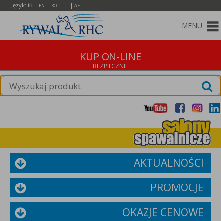
Język:
|
|
|
|
PL
EN
RO
LT
AE
MENU
KUP ON-LINE
AKTUALNOŚCI
PROMOCJE
OKAZJE CENOWE