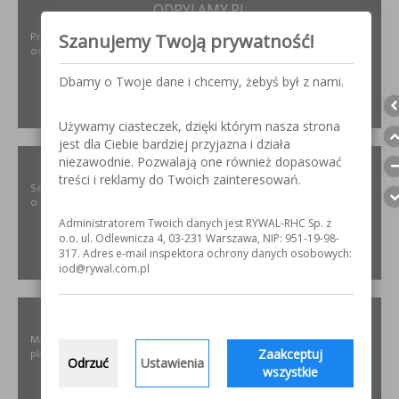
ODPYLAMY.PL
Szanujemy Twoją prywatność!
Projektowanie i dobór, montaż, serwis instalacji i urządzeń
odpylających dla różnych gałęzi przemysłu.
Dbamy o Twoje dane i chcemy, żebyś był z nami.
ZOBACZ
Używamy ciasteczek, dzięki którym nasza strona
jest dla Ciebie bardziej przyjazna i działa
SZLIFOWANIE.INFO
niezawodnie. Pozwalają one również dopasować
treści i reklamy do Twoich zainteresowań.
Serwis internetowy poświęcony obróbce stali nierdzewnej. Wszystko
o materiałach, urządzeniach i technologiach.
Administratorem Twoich danych jest RYWAL-RHC Sp. z
o.o. ul. Odlewnicza 4, 03-231 Warszawa, NIP: 951-19-98-
317. Adres e-mail inspektora ochrony danych osobowych:
ZOBACZ
iod@rywal.com.pl
ELKREM.COM.PL
Materiały i urządzenia do napawania i regeneracji. Układy
Zaakceptuj
plastyfikujące oraz obróbka CNC.
Odrzuć
Ustawienia
wszystkie