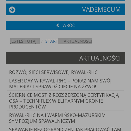
VADEMECUM
WRÓĆ
JESTEŚ TUTAJ:
START
AKTUALNOŚCI
AKTUALNOŚCI
ROZWÓJ SIECI SERWISOWEJ RYWAL-RHC
LASER DAY W RYWAL-RHC – POKAŻ NAM SWÓJ
MATERIAŁ I SPRAWDŹ CIĘCIE NA ŻYWO!
ŚCIERNICE MOST Z ROZSZERZONĄ CERTYFIKACJĄ
OSA – TECHNIFLEX W ELITARNYM GRONIE
PRODUCENTÓW
RYWAL-RHC NA I WARMIŃSKO-MAZURSKIM
SYMPOZJUM SPAWALNICZYM
SPAWANIE BEZ OGRANICZEŃ: JAK PRACOWAĆ TAM,