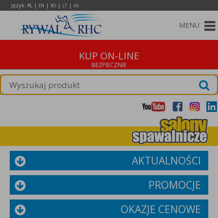
Język:
|
|
|
|
PL
EN
RO
LT
AE
MENU
KUP ON-LINE
AKTUALNOŚCI
PROMOCJE
OKAZJE CENOWE