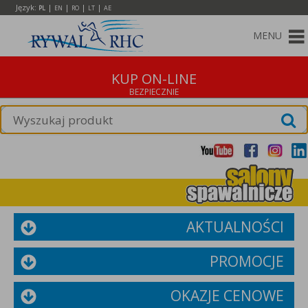
Język:
|
|
|
|
PL
EN
RO
LT
AE
MENU
KUP ON-LINE
AKTUALNOŚCI
PROMOCJE
OKAZJE CENOWE