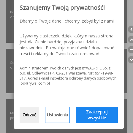
ODPYLAMY.PL
Szanujemy Twoją prywatność!
Projektowanie i dobór, montaż, serwis instalacji i urządzeń
odpylających dla różnych gałęzi przemysłu.
Dbamy o Twoje dane i chcemy, żebyś był z nami.
Używamy ciasteczek, dzięki którym nasza strona
ZOBACZ
jest dla Ciebie bardziej przyjazna i działa
niezawodnie. Pozwalają one również dopasować
treści i reklamy do Twoich zainteresowań.
SZLIFOWANIE.INFO
Serwis internetowy poświęcony obróbce stali nierdzewnej. Wszystko
o materiałach, urządzeniach i technologiach.
Administratorem Twoich danych jest RYWAL-RHC Sp. z
o.o. ul. Odlewnicza 4, 03-231 Warszawa, NIP: 951-19-98-
317. Adres e-mail inspektora ochrony danych osobowych:
iod@rywal.com.pl
ZOBACZ
ELKREM.COM.PL
Zaakceptuj
Materiały i urządzenia do napawania i regeneracji. Układy
Odrzuć
Ustawienia
wszystkie
plastyfikujące oraz obróbka CNC.