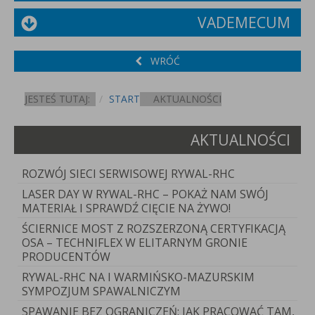
VADEMECUM
WRÓĆ
JESTEŚ TUTAJ:
START
AKTUALNOŚCI
AKTUALNOŚCI
ROZWÓJ SIECI SERWISOWEJ RYWAL-RHC
LASER DAY W RYWAL-RHC – POKAŻ NAM SWÓJ
MATERIAŁ I SPRAWDŹ CIĘCIE NA ŻYWO!
ŚCIERNICE MOST Z ROZSZERZONĄ CERTYFIKACJĄ
OSA – TECHNIFLEX W ELITARNYM GRONIE
PRODUCENTÓW
RYWAL-RHC NA I WARMIŃSKO-MAZURSKIM
SYMPOZJUM SPAWALNICZYM
SPAWANIE BEZ OGRANICZEŃ: JAK PRACOWAĆ TAM,