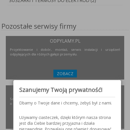
SUSZARKI I TERMOSY DO ELEKTROD (2)
Pozostałe serwisy firmy
ODPYLAMY.PL
Projektowanie i dobór, montaż, serwis instalacji i urządzeń
odpylających dla różnych gałęzi przemysłu.
ZOBACZ
Szanujemy Twoją prywatność!
SZLIFOWANIE.INFO
Serwis internetowy poświęcony obróbce stali nierdzewnej. Wszystko
Dbamy o Twoje dane i chcemy, żebyś był z nami.
o materiałach, urządzeniach i technologiach.
Używamy ciasteczek, dzięki którym nasza strona
ZOBACZ
jest dla Ciebie bardziej przyjazna i działa
niezawodnie. Pozwalają one również dopasować