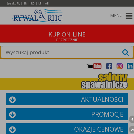
Język:
|
|
|
|
PL
EN
RO
LT
AE
MENU
KUP ON-LINE
AKTUALNOŚCI
PROMOCJE
OKAZJE CENOWE