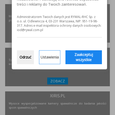
treści i reklamy do Twoich zainteresowań.
ELKREM.COM.PL
Materiały i urządzenia do napawania i regeneracji. Układy
Administratorem Twoich danych jest RYWAL-RHC Sp. z
plastyfikujące oraz obróbka CNC.
o.o. ul. Odlewnicza 4, 03-231 Warszawa, NIP: 951-19-98-
317. Adres e-mail inspektora ochrony danych osobowych:
iod@rywal.com.pl
ZOBACZ
PODNOSZENIE.EU
Zaakceptuj
Odrzuć
Ustawienia
wszystkie
Systemy transportu bliskiego, żurawie, żurawików, suwnice,
wciągników oraz wiele innych.
ZOBACZ
XIRIS.PL
Wysoce wyspecjalizowane kamery spawalnicze do badania jakości
spoin spawalniczych