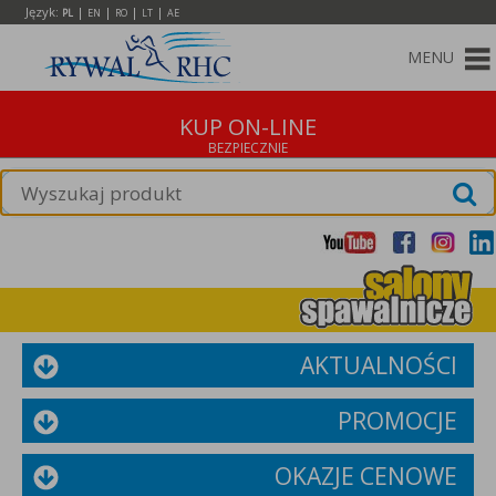
Język:
|
|
|
|
PL
EN
RO
LT
AE
MENU
KUP ON-LINE
AKTUALNOŚCI
PROMOCJE
OKAZJE CENOWE