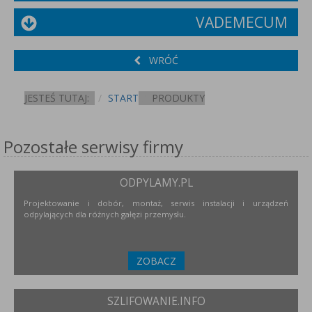
VADEMECUM
WRÓĆ
JESTEŚ TUTAJ:
START
PRODUKTY
Pozostałe serwisy firmy
ODPYLAMY.PL
Projektowanie i dobór, montaż, serwis instalacji i urządzeń
odpylających dla różnych gałęzi przemysłu.
ZOBACZ
SZLIFOWANIE.INFO