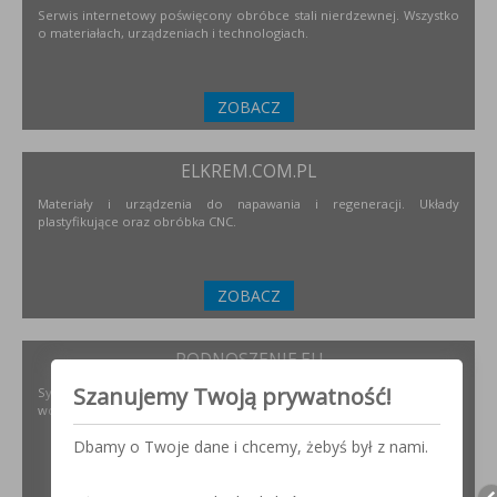
Serwis internetowy poświęcony obróbce stali nierdzewnej. Wszystko
o materiałach, urządzeniach i technologiach.
ZOBACZ
ELKREM.COM.PL
Materiały i urządzenia do napawania i regeneracji. Układy
plastyfikujące oraz obróbka CNC.
ZOBACZ
PODNOSZENIE.EU
Szanujemy Twoją prywatność!
Systemy transportu bliskiego, żurawie, żurawików, suwnice,
wciągników oraz wiele innych.
Dbamy o Twoje dane i chcemy, żebyś był z nami.
ZOBACZ