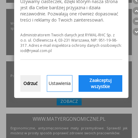
Używamy ciasteczek, dzięki którym nasza strona
jest dla Ciebie bardziej przyjazna i działa
niezawodnie. Pozwalają one również dopasować
XIRIS.PL
treści i reklamy do Twoich zainteresowań.
Wysoce wyspecjalizowane kamery spawalnicze do badania jakości
spoin spawalniczych
Administratorem Twoich danych jest RYWAL-RHC Sp. z
o.o. ul. Odlewnicza 4, 03-231 Warszawa, NIP: 951-19-98-
317. Adres e-mail inspektora ochrony danych osobowych:
ZOBACZ
iod@rywal.com.pl
INCOFLEX.PL
Polski producent materiałów ściernych dla przemysłu
Zaakceptuj
Odrzuć
Ustawienia
wszystkie
ZOBACZ
WWW.MATYERGONOMICZNE.PL
Ergonomiczne, antyzmęczeniowe maty przemysłowe. Sprawdź jak
możesz w prosty sposób poprawić zdrowie swoich pracowników.