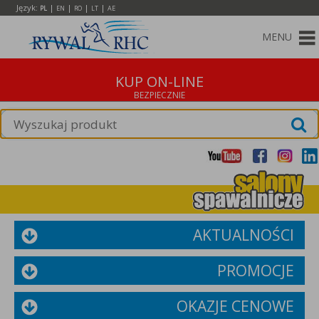
Język:
|
|
|
|
PL
EN
RO
LT
AE
MENU
KUP ON-LINE
AKTUALNOŚCI
PROMOCJE
OKAZJE CENOWE