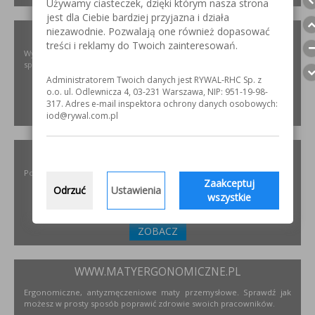
Używamy ciasteczek, dzięki którym nasza strona
jest dla Ciebie bardziej przyjazna i działa
niezawodnie. Pozwalają one również dopasować
XIRIS.PL
treści i reklamy do Twoich zainteresowań.
Wysoce wyspecjalizowane kamery spawalnicze do badania jakości
spoin spawalniczych
Administratorem Twoich danych jest RYWAL-RHC Sp. z
o.o. ul. Odlewnicza 4, 03-231 Warszawa, NIP: 951-19-98-
317. Adres e-mail inspektora ochrony danych osobowych:
ZOBACZ
iod@rywal.com.pl
INCOFLEX.PL
Polski producent materiałów ściernych dla przemysłu
Zaakceptuj
Odrzuć
Ustawienia
wszystkie
ZOBACZ
WWW.MATYERGONOMICZNE.PL
Ergonomiczne, antyzmęczeniowe maty przemysłowe. Sprawdź jak
możesz w prosty sposób poprawić zdrowie swoich pracowników.