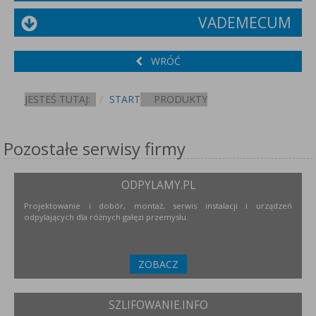
VADEMECUM
WRÓĆ
JESTEŚ TUTAJ:
START
PRODUKTY
Pozostałe serwisy firmy
ODPYLAMY.PL
Projektowanie i dobór, montaż, serwis instalacji i urządzeń
odpylających dla różnych gałęzi przemysłu.
ZOBACZ
SZLIFOWANIE.INFO