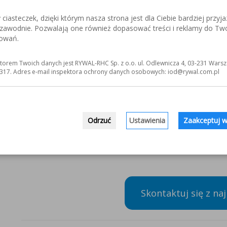
iasteczek, dzięki którym nasza strona jest dla Ciebie bardziej przyja
ezawodnie. Pozwalają one również dopasować treści i reklamy do Tw
sowań.
torem Twoich danych jest RYWAL-RHC Sp. z o.o. ul. Odlewnicza 4, 03-231 Warsz
317. Adres e-mail inspektora ochrony danych osobowych: iod@rywal.com.pl
Jeśli nie mieli Państwo okazji porozmawiać z 
Odrzuć
Ustawienia
Zaakceptuj w
Nasz zespół pozostaje do dyspozycji i gwarantu
Skontaktuj się z na