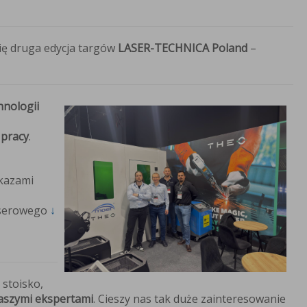
ię druga edycja targów
LASER-TECHNICA Poland
–
hnologii
 pracy
.
kazami
aserowego
↓
 stoisko,
aszymi ekspertami
. Cieszy nas tak duże zainteresowanie