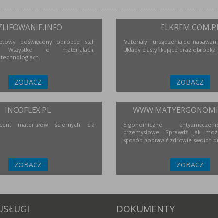
ZLIFOWANIE.INFO
ELKREM.COM.P
netowy poświęcony obróbce stali
Materiały i urządzenia do napawania
j. Wszystko o materiałach,
Układy plastyfikujące oraz obróbka
 technologiach.
ZOBACZ
ZOBACZ
INCOFLEX.PL
WWW.MATYERGONOMIC
ucent materiałów ściernych dla
Ergonomiczne, antyzmęcze
przemysłowe. Sprawdź jak moż
sposób poprawić zdrowie swoich p
ZOBACZ
ZOBACZ
USŁUGI
DOKUMENTY