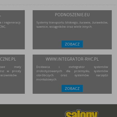
L
PODNOSZENIE.EU
 i regeneracji.
Systemy transportu bliskiego, żurawie, żurawików,
 CNC.
suwnice, wciągników oraz wiele innych.
ZOBACZ
ZNE.PL
WWW.INTEGRATOR-RHC.PL
niowe maty
Dostawca i inetegrator systemów
esz w prosty
zrobotyzowanych dla przemysłu, systemów
racowników.
obróbczych oraz systemów narzędzi
montażowych.
ZOBACZ