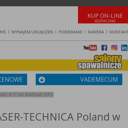
KUP ON-LINE
WIS
|
WYNAJEM URZĄDZEŃ
|
POBIERANIE
|
KARIERA
|
KONTAK
 CENOWE
VADEMECUM
AND W PTAK WARSAW EXPO
ASER-TECHNICA Poland w