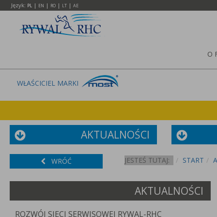
Język:
|
|
|
|
PL
EN
RO
LT
AE
O 
WŁAŚCICIEL MARKI
AKTUALNOŚCI
JESTEŚ TUTAJ:
START
WRÓĆ
AKTUALNOŚCI
ROZWÓJ SIECI SERWISOWEJ RYWAL-RHC