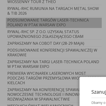
WIOSSENNY TOUR Z THEO
Black
RYWAL-RHC RUMUNIA NA TARGACH METAL SHOW
& TIB 2026
PODSUMOWANIE TARGÓW LASER-TECHNICA
POLAND W PTAK WARSAW EXPO
RYWAL-RHC SP. Z O.O. UZYSKAŁ STATUS
UPOWAŻNIONEGO ZGŁASZAJĄCEGO CBAM
ZAPRASZAMY NA COBOT DAY (28-29 MAJA)
PODSUMOWANIE KONFERENCJI SPAWALNICZEJ W
KRAKOWIE
ZAPRASZAMY NA TARGI LASER-TECHNICA POLAND
W PTAK WARSAW EXPO
PREMIERA WYCINAREK LASEROWYCH MOST
PODCZAS TARGÓW PRZEMYSŁOWA WIOSNA 2026 W
KIELCACH
ZAPRASZAMY NA KONFERENCJĘ SPAWALNICZĄ –
Szanu
NOWOCZESNE TECHNOLOGIE I INNOWACYJNE
ROZWIĄZANIA W SPAWALNICTWIE
Dbamy o 