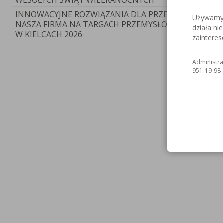
WESOŁYCH ŚWIĄT WIELKANOCNYCH
INNOWACYJNE ROZWIĄZANIA DLA PRZEMYSŁU:
Używamy c
NASZA FIRMA NA TARGACH PRZEMYSŁOWA WIOSNA
działa ni
W KIELCACH 2026
zaintere
Administra
951-19-98-