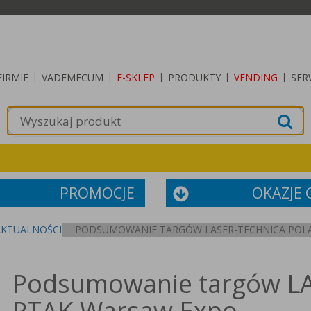
FIRMIE
|
VADEMECUM
|
E-SKLEP
|
PRODUKTY
|
VENDING
|
SER
PROMOCJE
OKAZJE
AKTUALNOŚCI
PODSUMOWANIE TARGÓW LASER-TECHNICA POL
Podsumowanie targów L
PTAK Warsaw Expo