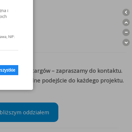
zna i
oich
awa, NIP:
nami podczas targów – zapraszamy do kontaktu.
szystkie
je indywidualne podejście do każdego projektu.
jbliższym oddziałem