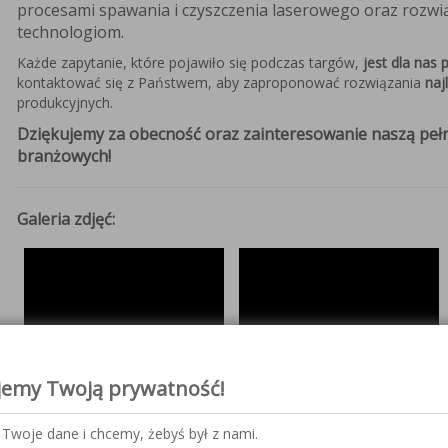
procesami spawania i czyszczenia laserowego oraz ro
&Decker
technologiom.
Każde zapytanie, które pojawiło się podczas targów,
jest dla nas 
kontaktować się z Państwem, aby zaproponować rozwiązania
naj
produkcyjnych.
Dziękujemy za obecność oraz zainteresowanie naszą pełn
branżowych!
Galeria zdjęć:
jemy Twoją prywatność!
Twoje dane i chcemy, żebyś był z nami.