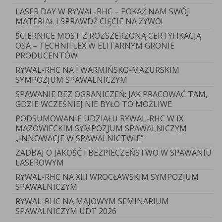
LASER DAY W RYWAL-RHC – POKAŻ NAM SWÓJ
MATERIAŁ I SPRAWDŹ CIĘCIE NA ŻYWO!
ŚCIERNICE MOST Z ROZSZERZONĄ CERTYFIKACJĄ
Do
OSA – TECHNIFLEX W ELITARNYM GRONIE
każde
PRODUCENTÓW
zakup
RYWAL-RHC NA I WARMIŃSKO-MAZURSKIM
przyłb
SYMPOZJUM SPAWALNICZYM
PYXA
MOS
SPAWANIE BEZ OGRANICZEŃ: JAK PRACOWAĆ TAM,
z
GDZIE WCZEŚNIEJ NIE BYŁO TO MOŻLIWE
wymu
PODSUMOWANIE UDZIAŁU RYWAL-RHC W IX
prze
MAZOWIECKIM SYMPOZJUM SPAWALNICZYM
powie
„INNOWACJE W SPAWALNICTWIE”
z
ZADBAJ O JAKOŚĆ I BEZPIECZEŃSTWO W SPAWANIU
ofert
LASEROWYM
promo
otrzy
RYWAL-RHC NA XIII WROCŁAWSKIM SYMPOZJUM
zesta
SPAWALNICZYM
z
RYWAL-RHC NA MAJOWYM SEMINARIUM
akum
SPAWALNICZYM UDT 2026
wiert
wkręt