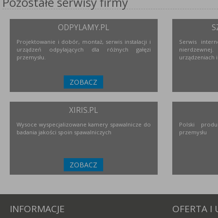
Pozostałe serwisy firmy
ODPYLAMY.PL
S
Projektowanie i dobór, montaż, serwis instalacji i
Serwis inter
urządzeń odpylających dla różnych gałęzi
nierdzewne
przemysłu.
urządzeniach i
ZOBACZ
XIRIS.PL
Wysoce wyspecjalizowane kamery spawalnicze do
Polski prod
badania jakości spoin spawalniczych
przemysłu
ZOBACZ
INFORMACJE
OFERTA I 