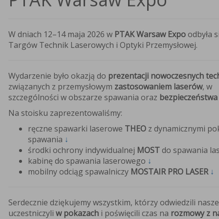
W dniach 12–14 maja 2026 w
PTAK Warsaw Expo
odbyła s
Targów Technik Laserowych i Optyki Przemysłowej.
j
ionej
icy
Wydarzenie było okazją do
prezentacji nowoczesnych tec
R
związanych z przemysłowym
zastosowaniem laserów
, w
T
szczególności w obszarze spawania oraz
bezpieczeństwa
szonym
Na stoisku zaprezentowaliśmy:
pływem
ręczne spawarki laserowe
THEO
z dynamicznymi po
trza
spawania
↓
środki ochrony indywidualnej
MOST
do spawania l
y
cyjnej
kabinę do spawania laserowego
↓
masz
mobilny odciąg spawalniczy
MOSTAIR PRO LASER
↓
w
ulatorową
Serdecznie dziękujemy wszystkim, którzy odwiedzili nasze
arko-
uczestniczyli
w pokazach
i poświęcili czas na
rozmowy z n
arką