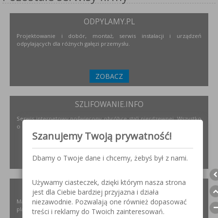
ODPYLAMY.PL
Projektowanie i dobór, montaż, serwis instalacji i urządzeń
odpylających dla różnych gałęzi przemysłu.
ZOBACZ
SZLIFOWANIE.INFO
Serwis internetowy poświęcony obróbce stali nierdzewnej. Wszystko
o materiałach, urządzeniach i technologiach.
Szanujemy Twoją prywatność!
Dbamy o Twoje dane i chcemy, żebyś był z nami.
ZOBACZ
Używamy ciasteczek, dzięki którym nasza strona
ELKREM.COM.PL
jest dla Ciebie bardziej przyjazna i działa
niezawodnie. Pozwalają one również dopasować
Materiały i urządzenia do napawania i regeneracji. Układy
plastyfikujące oraz obróbka CNC.
treści i reklamy do Twoich zainteresowań.