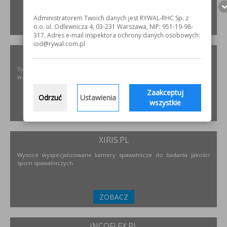
Administratorem Twoich danych jest RYWAL-RHC Sp. z
ZOBACZ
o.o. ul. Odlewnicza 4, 03-231 Warszawa, NIP: 951-19-98-
317. Adres e-mail inspektora ochrony danych osobowych:
iod@rywal.com.pl
PODNOSZENIE.EU
Systemy transportu bliskiego, żurawie, żurawików, suwnice,
wciągników oraz wiele innych.
Zaakceptuj
Odrzuć
Ustawienia
wszystkie
ZOBACZ
XIRIS.PL
Wysoce wyspecjalizowane kamery spawalnicze do badania jakości
spoin spawalniczych
ZOBACZ
INCOFLEX.PL