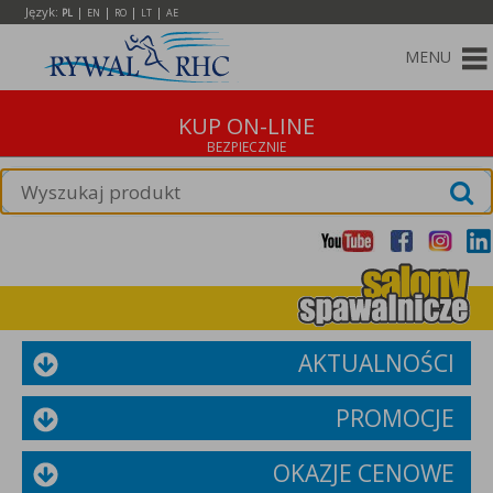
Język:
|
|
|
|
PL
EN
RO
LT
AE
MENU
KUP ON-LINE
AKTUALNOŚCI
PROMOCJE
OKAZJE CENOWE