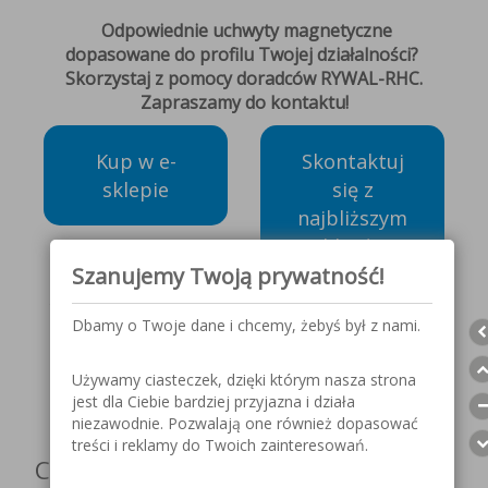
Odpowiednie uchwyty magnetyczne
dopasowane do profilu Twojej działalności?
Skorzystaj z pomocy doradców RYWAL-RHC.
Zapraszamy do kontaktu!
Kup w e-
Skontaktuj
sklepie
się z
najbliższym
oddziałem
Szanujemy Twoją prywatność!
Dbamy o Twoje dane i chcemy, żebyś był z nami.
Obserwuj nas w mediach
społecznościowych
Używamy ciasteczek, dzięki którym nasza strona
jest dla Ciebie bardziej przyjazna i działa
niezawodnie. Pozwalają one również dopasować
treści i reklamy do Twoich zainteresowań.
Czy artykuł był dla Ciebie przydatny?