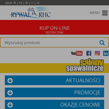
Język:
|
|
|
|
PL
EN
RO
LT
AE
MENU
KUP ON-LINE
AKTUALNOŚCI
PROMOCJE
OKAZJE CENOWE