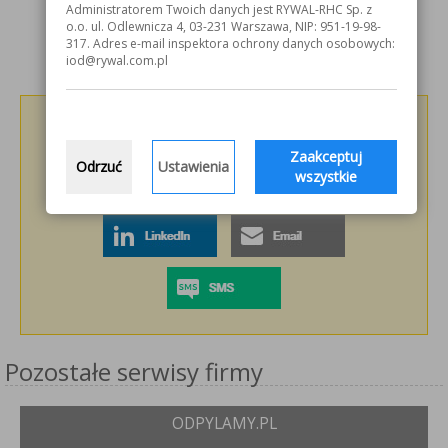
Administratorem Twoich danych jest RYWAL-RHC Sp. z
o.o. ul. Odlewnicza 4, 03-231 Warszawa, NIP: 951-19-98-
317. Adres e-mail inspektora ochrony danych osobowych:
iod@rywal.com.pl
Podziel się z innymi!
Zaakceptuj
Odrzuć
Ustawienia
wszystkie
Pozostałe serwisy firmy
ODPYLAMY.PL