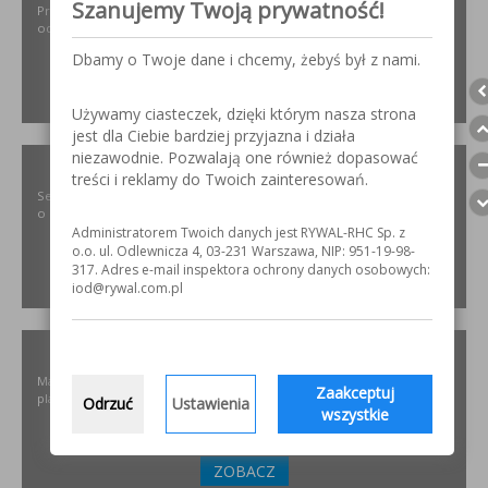
Szanujemy Twoją prywatność!
Projektowanie i dobór, montaż, serwis instalacji i urządzeń
odpylających dla różnych gałęzi przemysłu.
Dbamy o Twoje dane i chcemy, żebyś był z nami.
ZOBACZ
Używamy ciasteczek, dzięki którym nasza strona
jest dla Ciebie bardziej przyjazna i działa
niezawodnie. Pozwalają one również dopasować
SZLIFOWANIE.INFO
treści i reklamy do Twoich zainteresowań.
Serwis internetowy poświęcony obróbce stali nierdzewnej. Wszystko
o materiałach, urządzeniach i technologiach.
Administratorem Twoich danych jest RYWAL-RHC Sp. z
o.o. ul. Odlewnicza 4, 03-231 Warszawa, NIP: 951-19-98-
317. Adres e-mail inspektora ochrony danych osobowych:
ZOBACZ
iod@rywal.com.pl
ELKREM.COM.PL
Materiały i urządzenia do napawania i regeneracji. Układy
Zaakceptuj
plastyfikujące oraz obróbka CNC.
Odrzuć
Ustawienia
wszystkie
ZOBACZ