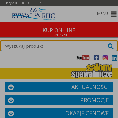
Język:
|
|
|
|
PL
EN
RO
LT
AE
MENU
KUP ON-LINE
AKTUALNOŚCI
PROMOCJE
OKAZJE CENOWE