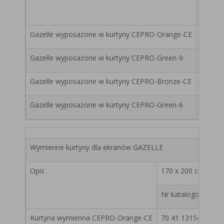
Nr kat
Gazelle wyposażone w kurtyny CEPRO-Orange-CE
70 41 
Gazelle wyposażone w kurtyny CEPRO-Green-9
70 41 
Gazelle wyposażone w kurtyny CEPRO-Bronze-CE
70 41 
Gazelle wyposażone w kurtyny CEPRO-Green-6
70 41 
Wymienne kurtyny dla ekranów GAZELLE
Opis
170 x 200 cm
1
Nr katalogowy
N
Kurtyna wymienna CEPRO-Orange-CE
70 41 131542
7