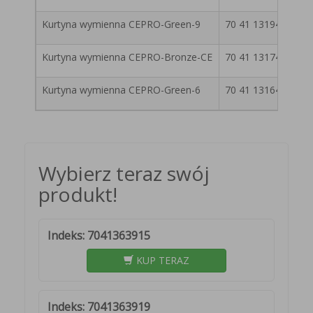
Kurtyna wymienna CEPRO-Green-9
70 41 131942
7
Kurtyna wymienna CEPRO-Bronze-CE
70 41 131742
7
Kurtyna wymienna CEPRO-Green-6
70 41 131642
7
Wybierz teraz swój
produkt!
Indeks: 7041363915
KUP TERAZ
Indeks: 7041363919