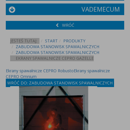
VADEMECUM
WRÓĆ
JESTEŚ TUTAJ:
START
PRODUKTY
ZABUDOWA STANOWISK SPAWALNICZYCH
ZABUDOWA STANOWISK SPAWALNICZYCH
EKRANY SPAWALNICZE CEPRO GAZELLE
Ekrany spawalnicze CEPRO Robusto
Ekrany spawalnicze
CEPRO Omnium
WRÓĆ DO: ZABUDOWA STANOWISK SPAWALNICZYCH