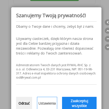
Indeks: 7041363927
Szanujemy Twoją prywatność!
KUP TERAZ
Dbamy o Twoje dane i chcemy, żebyś był z nami.
Indeks: 7041363926
Używamy ciasteczek, dzięki którym nasza strona
jest dla Ciebie bardziej przyjazna i działa
KUP TERAZ
niezawodnie. Pozwalają one również dopasować
treści i reklamy do Twoich zainteresowań.
Indeks: 7041131542
Administratorem Twoich danych jest RYWAL-RHC Sp. z
o.o. ul. Odlewnicza 4, 03-231 Warszawa, NIP: 951-19-98-
KUP TERAZ
317. Adres e-mail inspektora ochrony danych osobowych:
iod@rywal.com.pl
Indeks: 7041131942
KUP TERAZ
Zaakceptuj
Odrzuć
Ustawienia
wszystkie