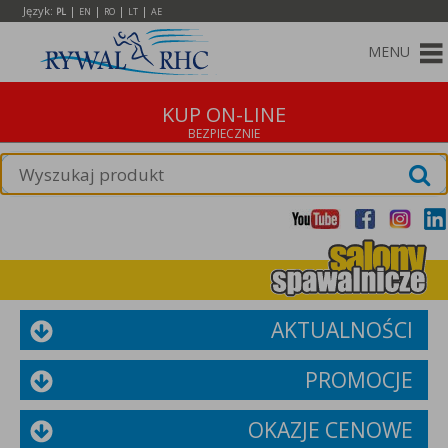
Język:
|
|
|
|
PL
EN
RO
LT
AE
MENU
KUP ON-LINE
AKTUALNOŚCI
PROMOCJE
OKAZJE CENOWE