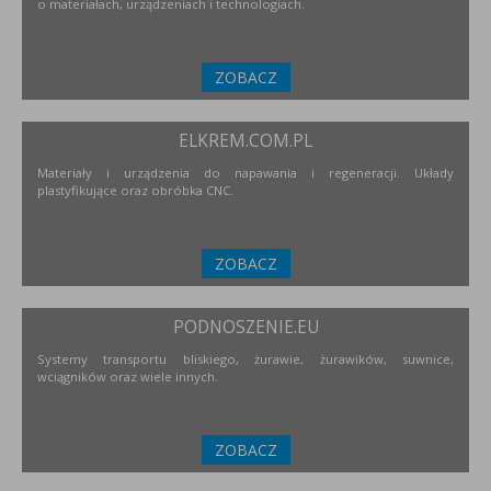
o materiałach, urządzeniach i technologiach.
ZOBACZ
ELKREM.COM.PL
Materiały i urządzenia do napawania i regeneracji. Układy
plastyfikujące oraz obróbka CNC.
ZOBACZ
PODNOSZENIE.EU
Systemy transportu bliskiego, żurawie, żurawików, suwnice,
wciągników oraz wiele innych.
ZOBACZ