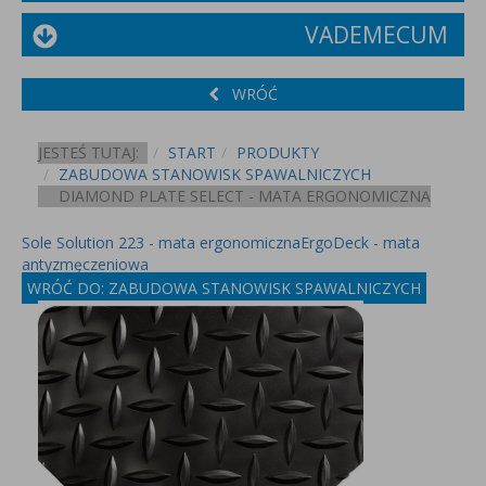
VADEMECUM
WRÓĆ
JESTEŚ TUTAJ:
START
PRODUKTY
ZABUDOWA STANOWISK SPAWALNICZYCH
DIAMOND PLATE SELECT - MATA ERGONOMICZNA
Sole Solution 223 - mata ergonomiczna
ErgoDeck - mata
antyzmęczeniowa
WRÓĆ DO: ZABUDOWA STANOWISK SPAWALNICZYCH