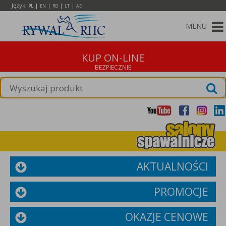
Język:
|
|
|
|
PL
EN
RO
LT
AE
MENU
KUP ON-LINE
AKTUALNOŚCI
PROMOCJE
OKAZJE CENOWE