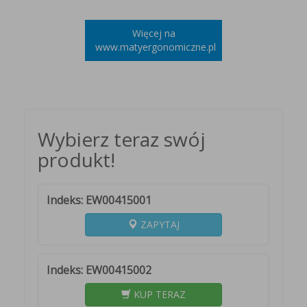
Więcej na
www.matyergonomiczne.pl
Wybierz teraz swój
produkt!
Indeks: EW00415001
ZAPYTAJ
Indeks: EW00415002
KUP TERAZ