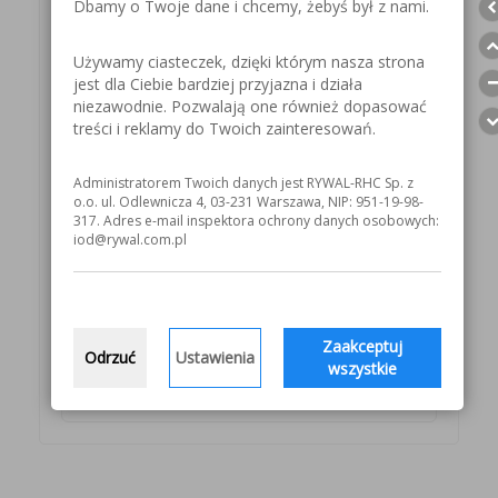
Dbamy o Twoje dane i chcemy, żebyś był z nami.
Indeks: EW00415007
ZAPYTAJ
Używamy ciasteczek, dzięki którym nasza strona
jest dla Ciebie bardziej przyjazna i działa
niezawodnie. Pozwalają one również dopasować
Indeks: EW00415008
treści i reklamy do Twoich zainteresowań.
ZAPYTAJ
Administratorem Twoich danych jest RYWAL-RHC Sp. z
o.o. ul. Odlewnicza 4, 03-231 Warszawa, NIP: 951-19-98-
317. Adres e-mail inspektora ochrony danych osobowych:
Indeks: EW00415009
iod@rywal.com.pl
ZAPYTAJ
Zaakceptuj
Indeks: EW00415010
Odrzuć
Ustawienia
wszystkie
ZAPYTAJ