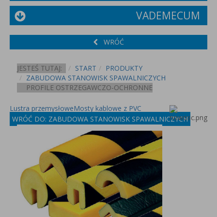
VADEMECUM
WRÓĆ
JESTEŚ TUTAJ:
START
PRODUKTY
ZABUDOWA STANOWISK SPAWALNICZYCH
PROFILE OSTRZEGAWCZO-OCHRONNE
Lustra przemysłowe
Mosty kablowe z PVC
WRÓĆ DO: ZABUDOWA STANOWISK SPAWALNICZYCH