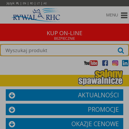
Język:
|
|
|
|
PL
EN
RO
LT
AE
MENU
KUP ON-LINE
AKTUALNOŚCI
PROMOCJE
OKAZJE CENOWE