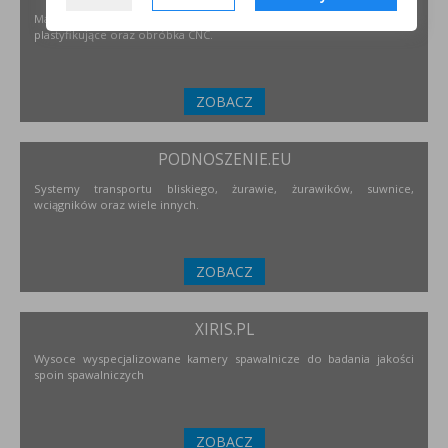
Materiały i urządzenia do napawania i regeneracji. Układy
plastyfikujące oraz obróbka CNC.
ZOBACZ
PODNOSZENIE.EU
Systemy transportu bliskiego, żurawie, żurawików, suwnice,
wciągników oraz wiele innych.
ZOBACZ
XIRIS.PL
Wysoce wyspecjalizowane kamery spawalnicze do badania jakości
spoin spawalniczych
ZOBACZ