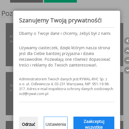
Pozostałe serwisy firmy
Szanujemy Twoją prywatność!
ODPYLAMY.PL
Dbamy o Twoje dane i chcemy, żebyś był z nami.
Projektowanie i dobór, montaż, serwis instalacji i urządzeń
odpylających dla różnych gałęzi przemysłu.
Używamy ciasteczek, dzięki którym nasza strona
jest dla Ciebie bardziej przyjazna i działa
niezawodnie. Pozwalają one również dopasować
ZOBACZ
treści i reklamy do Twoich zainteresowań.
SZLIFOWANIE.INFO
Administratorem Twoich danych jest RYWAL-RHC Sp. z
o.o. ul. Odlewnicza 4, 03-231 Warszawa, NIP: 951-19-98-
Serwis internetowy poświęcony obróbce stali nierdzewnej. Wszystko
317. Adres e-mail inspektora ochrony danych osobowych:
o materiałach, urządzeniach i technologiach.
iod@rywal.com.pl
ZOBACZ
Zaakceptuj
Odrzuć
Ustawienia
ELKREM.COM.PL
wszystkie