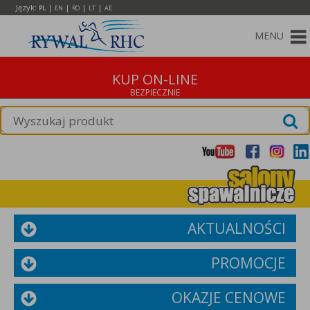
Język:
|
|
|
|
PL
EN
RO
LT
AE
MENU
KUP ON-LINE
AKTUALNOŚCI
PROMOCJE
OKAZJE CENOWE