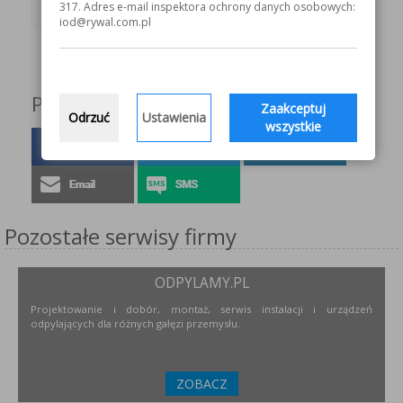
317. Adres e-mail inspektora ochrony danych osobowych:
iod@rywal.com.pl
Podziel się z innymi!
Zaakceptuj
Odrzuć
Ustawienia
wszystkie
Pozostałe serwisy firmy
ODPYLAMY.PL
Projektowanie i dobór, montaż, serwis instalacji i urządzeń
odpylających dla różnych gałęzi przemysłu.
ZOBACZ