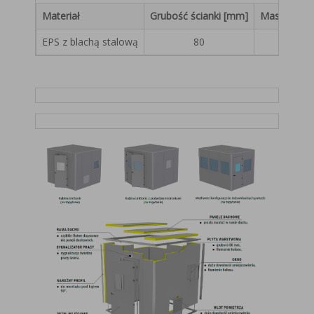
Materiał
Grubość ścianki [mm]
Masa [kg/m
EPS z blachą stalową
80
10,4