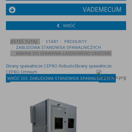
VADEMECUM
WRÓĆ
JESTEŚ TUTAJ:
START
PRODUKTY
ZABUDOWA STANOWISK SPAWALNICZYCH
KABINA DO SPAWANIA LASEROWEGO UNISONIC
Ekrany spawalnicze CEPRO Robusto
Ekrany spawalnicze
CEPRO Omnium
WRÓĆ DO: ZABUDOWA STANOWISK SPAWALNICZYCH