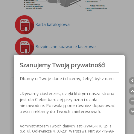
Karta katalogowa
Bezpieczne spawanie laserowe
Szanujemy Twoją prywatność!
Dbamy o Twoje dane i chcemy, żebyś był z nami.
Wybierz teraz swój
Używamy ciasteczek, dzięki którym nasza strona
produkt!
jest dla Ciebie bardziej przyjazna i działa
niezawodnie. Pozwalają one również dopasować
treści i reklamy do Twoich zainteresowań.
Indeks: 7041999964
Administratorem Twoich danych jest RYWAL-RHC Sp. z
KUP TERAZ
o.o. ul. Odlewnicza 4, 03-231 Warszawa, NIP: 951-19-98-