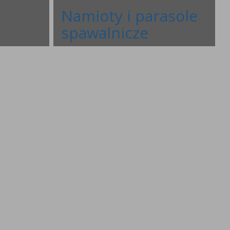
Namioty i parasole
spawalnicze