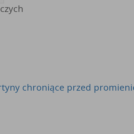
czych
rtyny chroniące przed promien