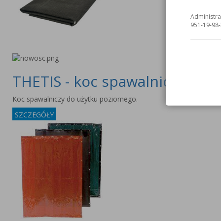
Administra
951-19-98-
THETIS - koc spawalniczy
Koc spawalniczy do użytku poziomego.
SZCZEGÓŁY