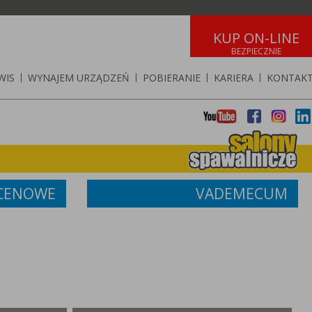
KUP ON-LINE
WIS
|
WYNAJEM URZĄDZEŃ
|
POBIERANIE
|
KARIERA
|
KONTAK
 CENOWE
VADEMECUM