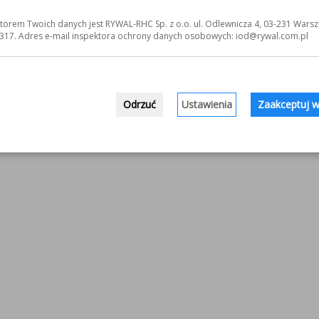
torem Twoich danych jest RYWAL-RHC Sp. z o.o. ul. Odlewnicza 4, 03-231 Warsz
317. Adres e-mail inspektora ochrony danych osobowych: iod@rywal.com.pl
Odrzuć
Ustawienia
Zaakceptuj w