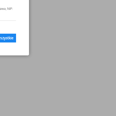
awa, NIP:
szystkie