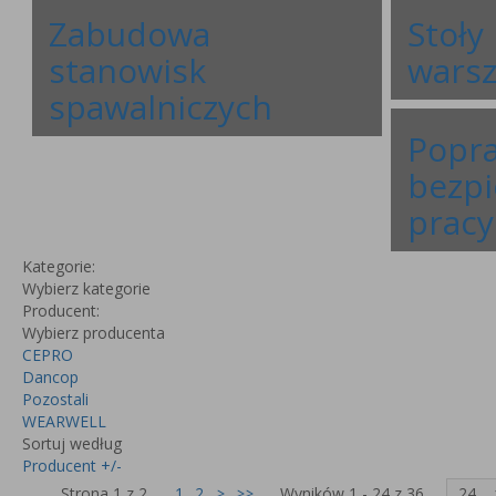
Zabudowa
Stoły 
stanowisk
wars
spawalniczych
Popr
bezpi
pracy
Kategorie:
Wybierz kategorie
Producent:
Wybierz producenta
CEPRO
Dancop
Pozostali
WEARWELL
Sortuj według
Producent +/-
Strona 1 z 2
1
2
>
>>
Wyników 1 - 24 z 36