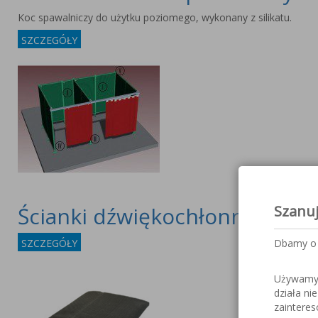
Koc spawalniczy do użytku poziomego, wykonany z silikatu.
SZCZEGÓŁY
Szanu
Ścianki dźwiękochłonne CEPR
Dbamy o 
SZCZEGÓŁY
Używamy c
działa ni
zaintere