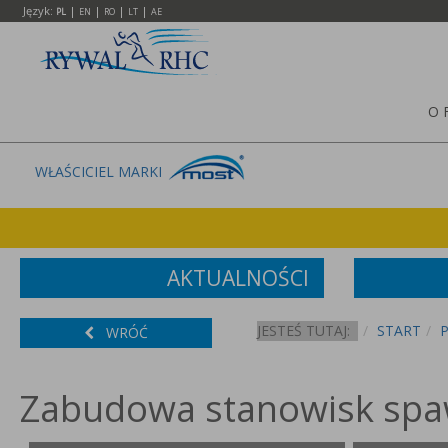
Język:
|
|
|
|
PL
EN
RO
LT
AE
O 
WŁAŚCICIEL MARKI
AKTUALNOŚCI
JESTEŚ TUTAJ:
START
WRÓĆ
Zabudowa stanowisk spa