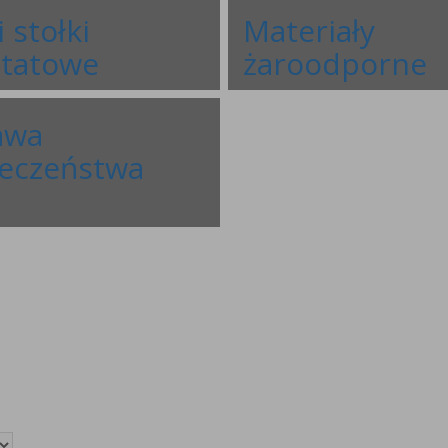
i stołki
Materiały
ztatowe
żaroodporne
awa
eczeństwa