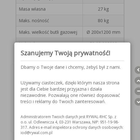
Masa własna
27 kg
Maks. nośność
80 kg
Maks. wielkość butli gazowej
Ø 200x1200 mm
Nr katalogowy
50 03 003908
Szanujemy Twoją prywatność!
Dbamy o Twoje dane i chcemy, żebyś był z nami.
Wybierz teraz swój
Używamy ciasteczek, dzięki którym nasza strona
produkt!
jest dla Ciebie bardziej przyjazna i działa
niezawodnie. Pozwalają one również dopasować
treści i reklamy do Twoich zainteresowań.
Indeks: 5003003908
KUP TERAZ
Administratorem Twoich danych jest RYWAL-RHC Sp. z
o.o. ul. Odlewnicza 4, 03-231 Warszawa, NIP: 951-19-98-
317. Adres e-mail inspektora ochrony danych osobowych:
iod@rywal.com.pl