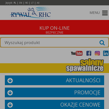
Język:
|
|
|
|
PL
EN
RO
LT
AE
MENU
KUP ON-LINE
AKTUALNOŚCI
PROMOCJE
OKAZJE CENOWE