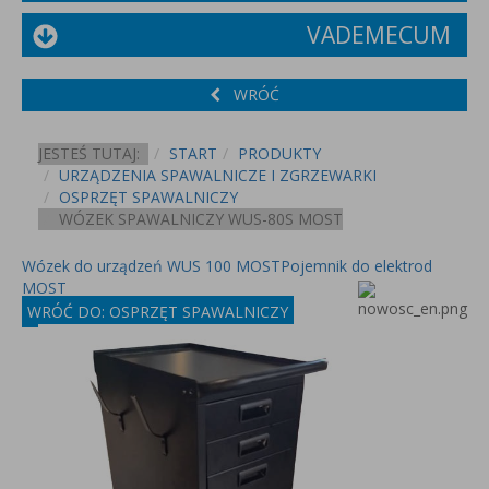
VADEMECUM
WRÓĆ
JESTEŚ TUTAJ:
START
PRODUKTY
URZĄDZENIA SPAWALNICZE I ZGRZEWARKI
OSPRZĘT SPAWALNICZY
WÓZEK SPAWALNICZY WUS-80S MOST
Wózek do urządzeń WUS 100 MOST
Pojemnik do elektrod
MOST
WRÓĆ DO: OSPRZĘT SPAWALNICZY