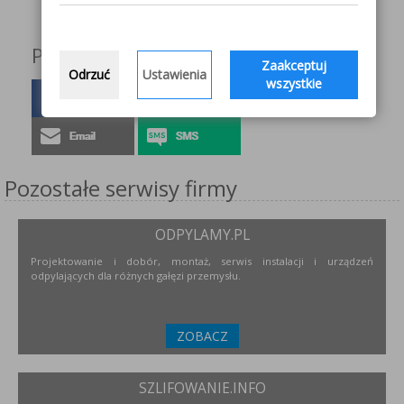
Podziel się z innymi!
Zaakceptuj
Odrzuć
Ustawienia
wszystkie
Pozostałe serwisy firmy
ODPYLAMY.PL
Projektowanie i dobór, montaż, serwis instalacji i urządzeń
odpylających dla różnych gałęzi przemysłu.
ZOBACZ
SZLIFOWANIE.INFO