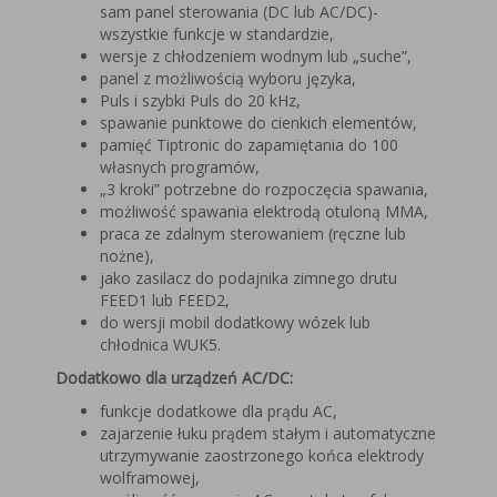
sam panel sterowania (DC lub AC/DC)-
wszystkie funkcje w standardzie,
wersje z chłodzeniem wodnym lub „suche”,
panel z możliwością wyboru języka,
Puls i szybki Puls do 20 kHz,
spawanie punktowe do cienkich elementów,
pamięć Tiptronic do zapamiętania do 100
własnych programów,
„3 kroki” potrzebne do rozpoczęcia spawania,
możliwość spawania elektrodą otuloną MMA,
praca ze zdalnym sterowaniem (ręczne lub
nożne),
jako zasilacz do podajnika zimnego drutu
FEED1 lub FEED2,
do wersji mobil dodatkowy wózek lub
chłodnica WUK5.
Dodatkowo dla urządzeń AC/DC:
funkcje dodatkowe dla prądu AC,
zajarzenie łuku prądem stałym i automatyczne
utrzymywanie zaostrzonego końca elektrody
wolframowej,