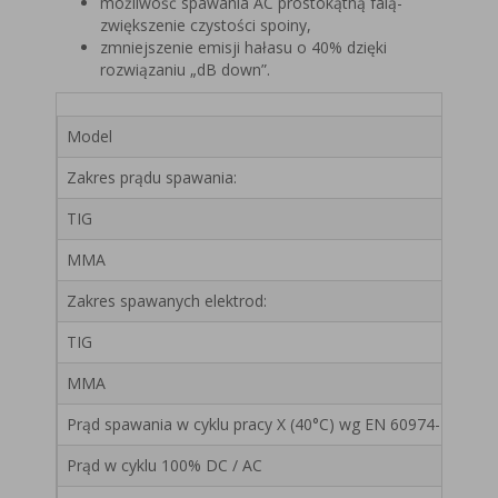
możliwość spawania AC prostokątną falą-
zwiększenie czystości spoiny,
zmniejszenie emisji hałasu o 40% dzięki
rozwiązaniu „dB down”.
Model
Zakres prądu spawania:
TIG
MMA
Zakres spawanych elektrod:
TIG
MMA
Prąd spawania w cyklu pracy X (40°C) wg EN 60974-1-meto
Prąd w cyklu 100% DC / AC