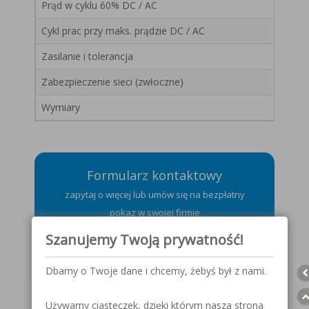
Prąd w cyklu 60% DC / AC
Cykl prac przy maks. prądzie DC / AC
Zasilanie i tolerancja
Zabezpieczenie sieci (zwłoczne)
Wymiary
Formularz kontaktowy
zapytaj o więcej lub umów się na bezpłatny
pokaz w swojej firmie
Szanujemy Twoją prywatność!
Dbamy o Twoje dane i chcemy, żebyś był z nami.
Używamy ciasteczek, dzięki którym nasza strona