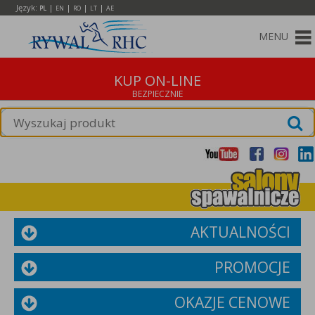
Język:
|
|
|
|
PL
EN
RO
LT
AE
MENU
KUP ON-LINE
AKTUALNOŚCI
PROMOCJE
OKAZJE CENOWE