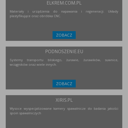
ELKREM.COM.PL
Materiały i urządzenia do napawania i regeneracji. Układy
plastyfikujące oraz obróbka CNC.
ZOBACZ
PODNOSZENIE.EU
Systemy transportu bliskiego, żurawie, żurawików, suwnice,
wciągników oraz wiele innych.
ZOBACZ
XIRIS.PL
Wysoce wyspecjalizowane kamery spawalnicze do badania jakości
spoin spawalniczych