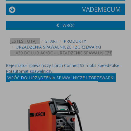
VADEMECUM
WRÓĆ
JESTEŚ TUTAJ:
START
PRODUKTY
URZĄDZENIA SPAWALNICZE I ZGRZEWARKI
V30 DC LUB AC/DC - URZĄDZENIE SPAWALNICZE
Rejestrator spawalniczy Lorch Connect
S3 mobil SpeedPulse -
Półautomat spawalniczy
WRÓĆ DO: URZĄDZENIA SPAWALNICZE I ZGRZEWARKI