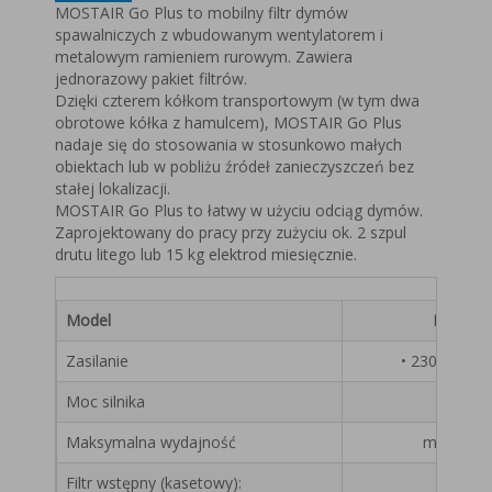
MOSTAIR Go Plus to mobilny filtr dymów
spawalniczych z wbudowanym wentylatorem i
metalowym ramieniem rurowym. Zawiera
jednorazowy pakiet filtrów.
Dzięki czterem kółkom transportowym (w tym dwa
obrotowe kółka z hamulcem), MOSTAIR Go Plus
nadaje się do stosowania w stosunkowo małych
obiektach lub w pobliżu źródeł zanieczyszczeń bez
stałej lokalizacji.
MOSTAIR Go Plus to łatwy w użyciu odciąg dymów.
Zaprojektowany do pracy przy zużyciu ok. 2 szpul
drutu litego lub 15 kg elektrod miesięcznie.
Model
MOSTAI
Zasilanie
• 230V/1ph/5
Moc silnika
1,1 
Maksymalna wydajność
max. 100
Filtr wstępny (kasetowy):
• polie