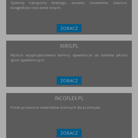
Systemy transportu bliskiego, żurawie, żurawików, suwnice,
wciągników oraz wiele innych.
ZOBACZ
XIRIS.PL
Wysoce wyspecjalizowane kamery spawalnicze do badania jakości
spoin spawalniczych
ZOBACZ
INCOFLEX.PL
Polski producent materiałów ściernych dla przemysłu
ZOBACZ