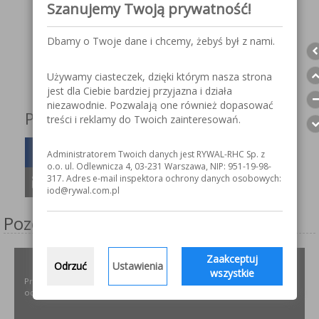
Szanujemy Twoją prywatność!
Pobierz kartę katalogową
Dbamy o Twoje dane i chcemy, żebyś był z nami.
Zapytaj o cenę
Używamy ciasteczek, dzięki którym nasza strona
jest dla Ciebie bardziej przyjazna i działa
niezawodnie. Pozwalają one również dopasować
Podziel się z innymi!
treści i reklamy do Twoich zainteresowań.
Administratorem Twoich danych jest RYWAL-RHC Sp. z
o.o. ul. Odlewnicza 4, 03-231 Warszawa, NIP: 951-19-98-
317. Adres e-mail inspektora ochrony danych osobowych:
iod@rywal.com.pl
Pozostałe serwisy firmy
Zaakceptuj
ODPYLAMY.PL
Odrzuć
Ustawienia
wszystkie
Projektowanie i dobór, montaż, serwis instalacji i urządzeń
odpylających dla różnych gałęzi przemysłu.