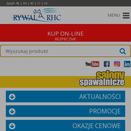
Język:
|
|
|
|
PL
EN
RO
LT
AE
MENU
KUP ON-LINE
AKTUALNOŚCI
PROMOCJE
OKAZJE CENOWE