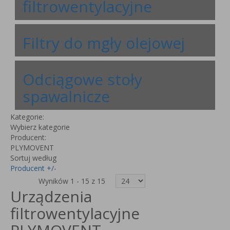
filtrowentylacyjne
Filtry do mgły olejowej
Odciągowe stoły
spawalnicze
Kategorie:
Wybierz kategorie
Producent:
PLYMOVENT
Sortuj według
Producent +/-
Wyników 1 - 15 z 15
Urządzenia
filtrowentylacyjne