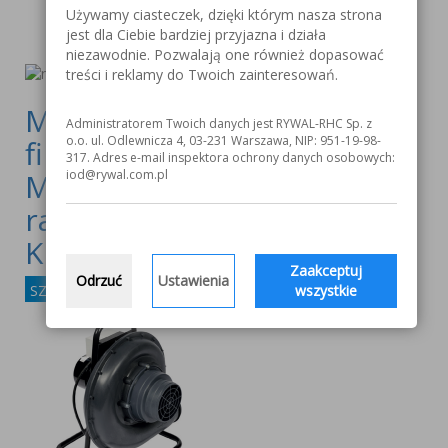
Używamy ciasteczek, dzięki którym nasza strona
jest dla Ciebie bardziej przyjazna i działa
niezawodnie. Pozwalają one również dopasować
treści i reklamy do Twoich zainteresowań.
Mobilne urządzenie
Administratorem Twoich danych jest RYWAL-RHC Sp. z
o.o. ul. Odlewnicza 4, 03-231 Warszawa, NIP: 951-19-98-
filtrowentylacyjne
317. Adres e-mail inspektora ochrony danych osobowych:
MobilePro 400V z
iod@rywal.com.pl
ramieniem odciągowym
KUA 160/3S
Zaakceptuj
Odrzuć
Ustawienia
SZCZEGÓŁY
wszystkie