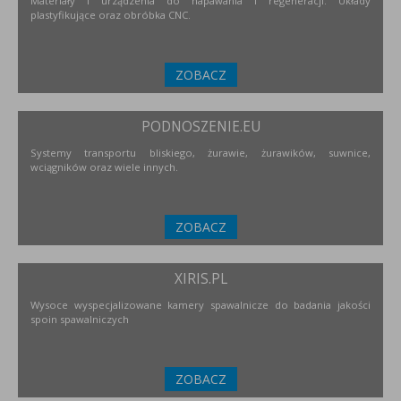
Materiały i urządzenia do napawania i regeneracji. Układy
plastyfikujące oraz obróbka CNC.
ZOBACZ
PODNOSZENIE.EU
Systemy transportu bliskiego, żurawie, żurawików, suwnice,
wciągników oraz wiele innych.
ZOBACZ
XIRIS.PL
Wysoce wyspecjalizowane kamery spawalnicze do badania jakości
spoin spawalniczych
ZOBACZ