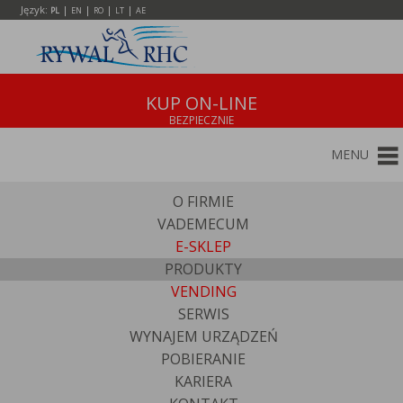
Język:
|
|
|
|
PL
EN
RO
LT
AE
KUP ON-LINE
MENU
O FIRMIE
VADEMECUM
E-SKLEP
PRODUKTY
VENDING
SERWIS
WYNAJEM URZĄDZEŃ
POBIERANIE
KARIERA