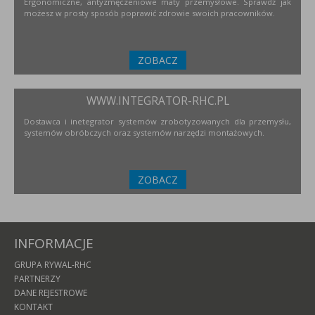
Ergonomiczne, antyzmęczeniowe maty przemysłowe. Sprawdź jak
możesz w prosty sposób poprawić zdrowie swoich pracowników.
ZOBACZ
WWW.INTEGRATOR-RHC.PL
Dostawca i inetegrator systemów zrobotyzowanych dla przemysłu,
systemów obróbczych oraz systemów narzędzi montażowych.
ZOBACZ
INFORMACJE
GRUPA RYWAL-RHC
PARTNERZY
DANE REJESTROWE
KONTAKT