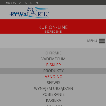
Język:
|
|
|
|
PL
EN
RO
LT
AE
KUP ON-LINE
MENU
O FIRMIE
VADEMECUM
E-SKLEP
PRODUKTY
VENDING
SERWIS
WYNAJEM URZĄDZEŃ
POBIERANIE
KARIERA