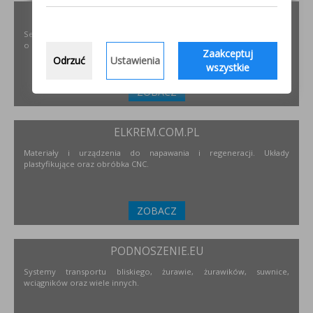
SZLIFOWANIE.INFO
Serwis internetowy poświęcony obróbce stali nierdzewnej. Wszystko
o materiałach, urządzeniach i technologiach.
Zaakceptuj
Odrzuć
Ustawienia
wszystkie
ZOBACZ
ELKREM.COM.PL
Materiały i urządzenia do napawania i regeneracji. Układy
plastyfikujące oraz obróbka CNC.
ZOBACZ
PODNOSZENIE.EU
Systemy transportu bliskiego, żurawie, żurawików, suwnice,
wciągników oraz wiele innych.