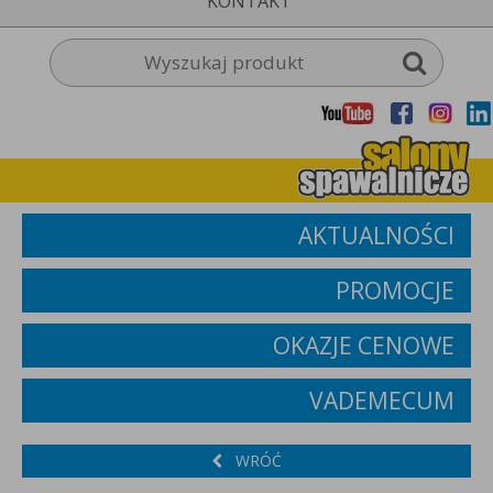
KONTAKT
AKTUALNOŚCI
PROMOCJE
OKAZJE CENOWE
VADEMECUM
WRÓĆ