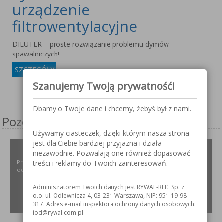
urządzenie
filtrowentylacyjne
DILUTER – proste rozwiązanie problemu dymów
spawalniczych!
SZCZEGÓŁY
Szanujemy Twoją prywatność!
Wyników 1 - 2 z 2
Dbamy o Twoje dane i chcemy, żebyś był z nami.
Pozostałe serwisy firmy
Używamy ciasteczek, dzięki którym nasza strona
jest dla Ciebie bardziej przyjazna i działa
ODPYLAMY.PL
niezawodnie. Pozwalają one również dopasować
Projektowanie i dobór, montaż, serwis instalacji i urządzeń
treści i reklamy do Twoich zainteresowań.
odpylających dla różnych gałęzi przemysłu.
Administratorem Twoich danych jest RYWAL-RHC Sp. z
o.o. ul. Odlewnicza 4, 03-231 Warszawa, NIP: 951-19-98-
ZOBACZ
317. Adres e-mail inspektora ochrony danych osobowych:
iod@rywal.com.pl