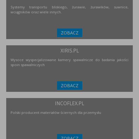
Systemy transportu bliskiego, żurawie, żurawików, suwnice,
wciągników oraz wiele innych.
ZOBACZ
XIRIS.PL
Wysoce wyspecjalizowane kamery spawalnicze do badania jakości
spoin spawalniczych
ZOBACZ
INCOFLEX.PL
Polski producent materiałów ściernych dla przemysłu
ZOBACZ