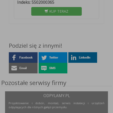
Indeks: 5502000365
KUP TERAZ
Podziel się z innymi!
Pozostałe serwisy firmy
ODPYLAMY.PL
Projektowanie i dobór, montaż, serwis instalacji i urządzeń
odpylających dla różnych gałęzi przemysłu.