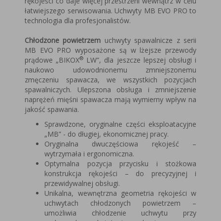
rękojeści co daje więcej przestrzeni wewnątrz w celu
łatwiejszego serwisowania. Uchwyty MB EVO PRO to
technologia dla profesjonalistów.
Chłodzone powietrzem
uchwyty spawalnicze z serii
MB EVO PRO wyposażone są w lżejsze przewody
®
prądowe „BIKOX
LW”, dla jeszcze lepszej obsługi i
naukowo udowodnionemu zmniejszonemu
zmęczeniu spawacza, we wszystkich pozycjach
spawalniczych. Ulepszona obsługa i zmniejszenie
naprężeń mięśni spawacza mają wymierny wpływ na
jakość spawania.
Sprawdzone, oryginalne części eksploatacyjne
„MB” - do długiej, ekonomicznej pracy.
Oryginalna dwuczęściowa rękojeść –
wytrzymała i ergonomiczna.
Optymalna pozycja przycisku i stożkowa
konstrukcja rękojeści – do precyzyjnej i
przewidywalnej obsługi.
Unikalna, wewnętrzna geometria rękojeści w
uchwytach chłodzonych powietrzem –
umożliwia chłodzenie uchwytu przy