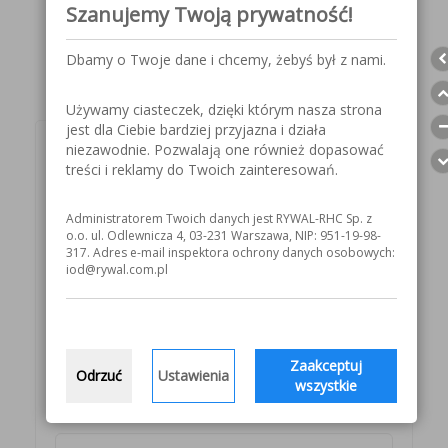
Szanujemy Twoją prywatność!
Karta katalogowa - MB EVO PRO
Dbamy o Twoje dane i chcemy, żebyś był z nami.
Używamy ciasteczek, dzięki którym nasza strona
jest dla Ciebie bardziej przyjazna i działa
niezawodnie. Pozwalają one również dopasować
Wybierz teraz swój
treści i reklamy do Twoich zainteresowań.
produkt!
Administratorem Twoich danych jest RYWAL-RHC Sp. z
o.o. ul. Odlewnicza 4, 03-231 Warszawa, NIP: 951-19-98-
Indeks: 5502000363
317. Adres e-mail inspektora ochrony danych osobowych:
iod@rywal.com.pl
KUP TERAZ
Indeks: 5502000364
Zaakceptuj
Odrzuć
Ustawienia
wszystkie
KUP TERAZ