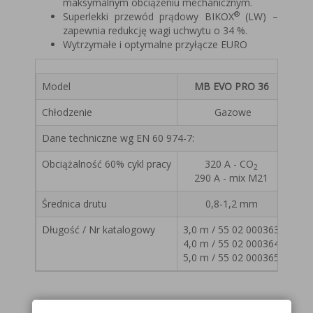
maksymalnym obciążeniu mechanicznym.
®
Superlekki przewód prądowy BIKOX
(LW) –
zapewnia redukcję wagi uchwytu o 34 %.
Wytrzymałe i optymalne przyłącze EURO
Model
MB EVO PRO 36
Chłodzenie
Gazowe
Dane techniczne wg EN 60 974-7:
Obciążalność 60% cykl pracy
320 A - CO
2
290 A - mix M21
Średnica drutu
0,8-1,2 mm
Długość / Nr katalogowy
3,0 m / 55 02 000363
4,0 m / 55 02 000364
5,0 m / 55 02 000365