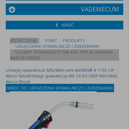
VADEMECUM
WRÓĆ
JESTEŚ TUTAJ:
START
PRODUKTY
URZĄDZENIA SPAWALNICZE I ZGRZEWARKI
UCHWYT SPAWALNICZY MB EVO PRO 36 MIG/MAG
ABICOR BINZEL
Uchwyty spawalnicze MIG/MAG serii ABIMIG® A T155 LW
Abicor Binzel
Uchwyt spawalniczy MB 24 KD GRIP MIG/MAG
Abicor Binzel
WRÓĆ DO: URZĄDZENIA SPAWALNICZE I ZGRZEWARKI