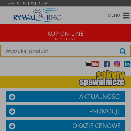
Język:
|
|
|
|
PL
EN
RO
LT
AE
MENU
KUP ON-LINE
AKTUALNOŚCI
PROMOCJE
OKAZJE CENOWE