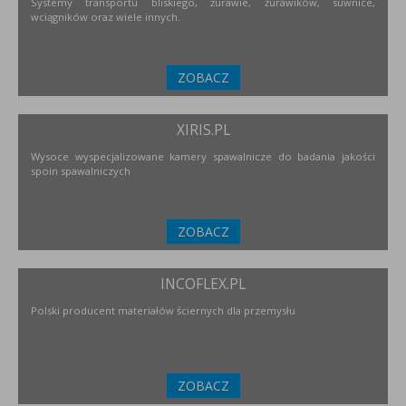
Systemy transportu bliskiego, żurawie, żurawików, suwnice,
wciągników oraz wiele innych.
ZOBACZ
XIRIS.PL
Wysoce wyspecjalizowane kamery spawalnicze do badania jakości
spoin spawalniczych
ZOBACZ
INCOFLEX.PL
Polski producent materiałów ściernych dla przemysłu
ZOBACZ