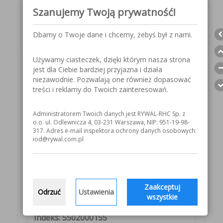
Szanujemy Twoją prywatność!
Dbamy o Twoje dane i chcemy, żebyś był z nami.
Używamy ciasteczek, dzięki którym nasza strona
Wybierz teraz swój
jest dla Ciebie bardziej przyjazna i działa
niezawodnie. Pozwalają one również dopasować
produkt!
treści i reklamy do Twoich zainteresowań.
Administratorem Twoich danych jest RYWAL-RHC Sp. z
Indeks: 5502000153
o.o. ul. Odlewnicza 4, 03-231 Warszawa, NIP: 951-19-98-
317. Adres e-mail inspektora ochrony danych osobowych:
KUP TERAZ
iod@rywal.com.pl
Indeks: 5502000154
KUP TERAZ
Zaakceptuj
Odrzuć
Ustawienia
wszystkie
Indeks: 5502000155