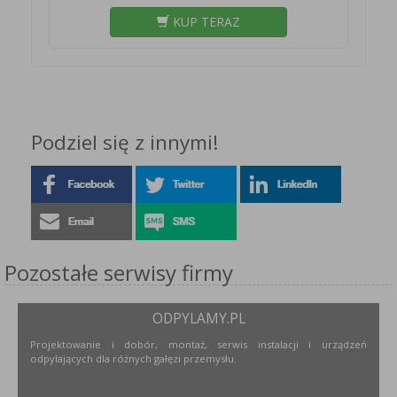
KUP TERAZ
Podziel się z innymi!
Pozostałe serwisy firmy
ODPYLAMY.PL
Projektowanie i dobór, montaż, serwis instalacji i urządzeń
odpylających dla różnych gałęzi przemysłu.