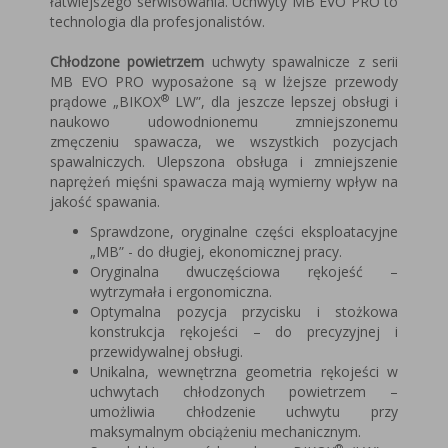
łatwiejszego serwisowania. Uchwyty MB EVO PRO to
technologia dla profesjonalistów.
Chłodzone powietrzem
uchwyty spawalnicze z serii
MB EVO PRO wyposażone są w lżejsze przewody
®
prądowe „BIKOX
LW”, dla jeszcze lepszej obsługi i
naukowo udowodnionemu zmniejszonemu
zmęczeniu spawacza, we wszystkich pozycjach
spawalniczych. Ulepszona obsługa i zmniejszenie
naprężeń mięśni spawacza mają wymierny wpływ na
jakość spawania.
Sprawdzone, oryginalne części eksploatacyjne
„MB” - do długiej, ekonomicznej pracy.
Oryginalna dwuczęściowa rękojeść –
wytrzymała i ergonomiczna.
Optymalna pozycja przycisku i stożkowa
konstrukcja rękojeści – do precyzyjnej i
przewidywalnej obsługi.
Unikalna, wewnętrzna geometria rękojeści w
uchwytach chłodzonych powietrzem –
umożliwia chłodzenie uchwytu przy
maksymalnym obciążeniu mechanicznym.
®