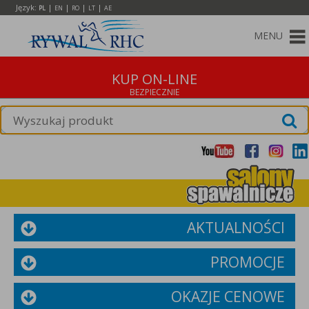
Język:
|
|
|
|
PL
EN
RO
LT
AE
MENU
KUP ON-LINE
AKTUALNOŚCI
PROMOCJE
OKAZJE CENOWE