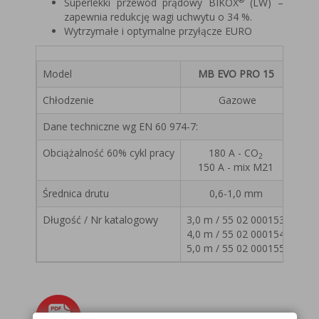
Superlekki przewód prądowy BIKOX
(LW) –
zapewnia redukcję wagi uchwytu o 34 %.
Wytrzymałe i optymalne przyłącze EURO
Model
MB EVO PRO 15
Chłodzenie
Gazowe
Dane techniczne wg EN 60 974-7:
Obciążalność 60% cykl pracy
180 A - CO
2
150 A - mix M21
Średnica drutu
0,6-1,0 mm
Długość / Nr katalogowy
3,0 m / 55 02 000153
4,0 m / 55 02 000154
5,0 m / 55 02 000155
Karta katalogowa - MB EVO PRO