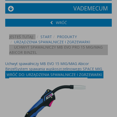
VADEMECUM
WRÓĆ
JESTEŚ TUTAJ:
START
PRODUKTY
URZĄDZENIA SPAWALNICZE I ZGRZEWARKI
UCHWYT SPAWALNICZY MB EVO PRO 15 MIG/MAG
ABICOR BINZEL
Uchwyt spawalniczy MB EVO 15 MIG/MAG Abicor
Binzel
System spawania wąskoszczelinowego SPACE MIG
WRÓĆ DO: URZĄDZENIA SPAWALNICZE I ZGRZEWARKI