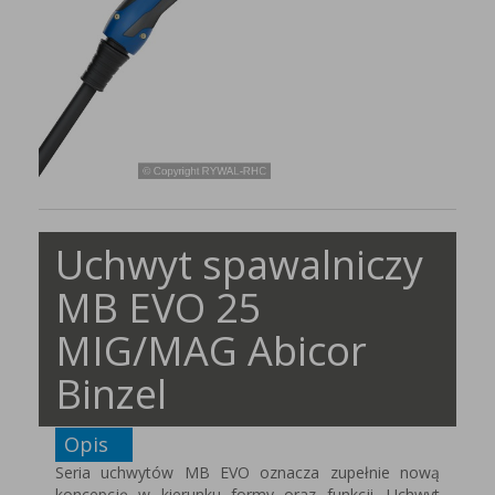
Uchwyt spawalniczy
MB EVO 25
MIG/MAG Abicor
Binzel
Opis
Seria uchwytów MB EVO oznacza zupełnie nową
koncepcję w kierunku formy oraz funkcji. Uchwyt