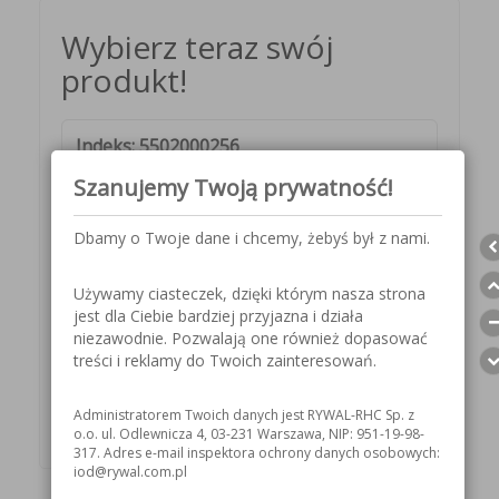
Wybierz teraz swój
produkt!
Indeks: 5502000256
Szanujemy Twoją prywatność!
KUP TERAZ
Dbamy o Twoje dane i chcemy, żebyś był z nami.
Indeks: 5502000257
Używamy ciasteczek, dzięki którym nasza strona
KUP TERAZ
jest dla Ciebie bardziej przyjazna i działa
niezawodnie. Pozwalają one również dopasować
treści i reklamy do Twoich zainteresowań.
Indeks: 5502000258
KUP TERAZ
Administratorem Twoich danych jest RYWAL-RHC Sp. z
o.o. ul. Odlewnicza 4, 03-231 Warszawa, NIP: 951-19-98-
317. Adres e-mail inspektora ochrony danych osobowych:
iod@rywal.com.pl