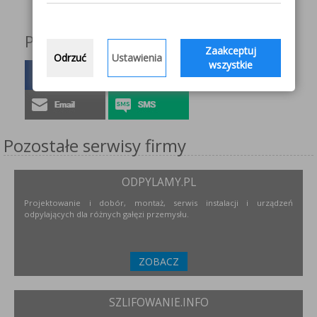
Podziel się z innymi!
Zaakceptuj
Odrzuć
Ustawienia
wszystkie
Pozostałe serwisy firmy
ODPYLAMY.PL
Projektowanie i dobór, montaż, serwis instalacji i urządzeń
odpylających dla różnych gałęzi przemysłu.
ZOBACZ
SZLIFOWANIE.INFO