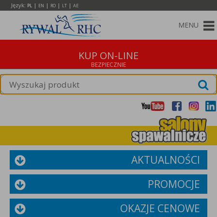
Język:
|
|
|
|
PL
EN
RO
LT
AE
MENU
KUP ON-LINE
AKTUALNOŚCI
PROMOCJE
OKAZJE CENOWE