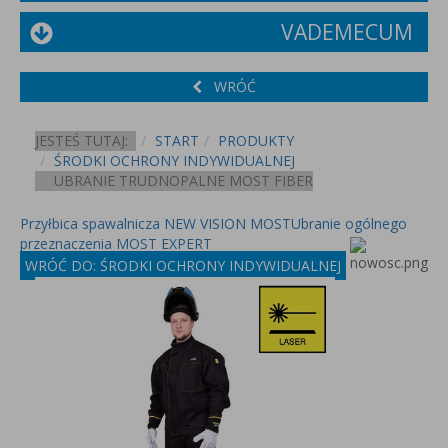
VADEMECUM
WRÓĆ
JESTEŚ TUTAJ:
START
PRODUKTY
ŚRODKI OCHRONY INDYWIDUALNEJ
UBRANIE TRUDNOPALNE MOST FIBER
Przyłbica spawalnicza NEW VISION MOST
Ubranie ogólnego
przeznaczenia MOST EXPERT
WRÓĆ DO: ŚRODKI OCHRONY INDYWIDUALNEJ