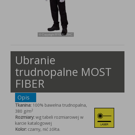
Ubranie
trudnopalne MOST
FIBER
Opis
Tkanina:
100% bawełna trudnopalna,
2
380 g/m
Rozmiary:
wg tabeli rozmiarowej w
karcie katalogowej
Kolor:
czarny, nić żółta.