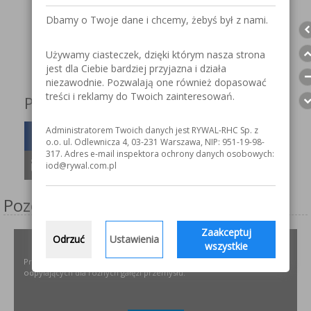
Karta katalogowa
Dbamy o Twoje dane i chcemy, żebyś był z nami.
Używamy ciasteczek, dzięki którym nasza strona
Bezpieczne spawanie laserowe
jest dla Ciebie bardziej przyjazna i działa
niezawodnie. Pozwalają one również dopasować
treści i reklamy do Twoich zainteresowań.
Podziel się z innymi!
Administratorem Twoich danych jest RYWAL-RHC Sp. z
o.o. ul. Odlewnicza 4, 03-231 Warszawa, NIP: 951-19-98-
317. Adres e-mail inspektora ochrony danych osobowych:
iod@rywal.com.pl
Pozostałe serwisy firmy
Zaakceptuj
Odrzuć
Ustawienia
ODPYLAMY.PL
wszystkie
Projektowanie i dobór, montaż, serwis instalacji i urządzeń
odpylających dla różnych gałęzi przemysłu.