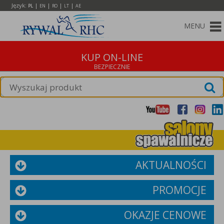
Język:
|
|
|
|
PL
EN
RO
LT
AE
MENU
KUP ON-LINE
AKTUALNOŚCI
PROMOCJE
OKAZJE CENOWE