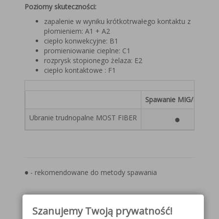
Poziomy skuteczności:
zapalenie w wyniku krótkotrwałego kontaktu z
płomieniem: A1 + A2
ciepło konwekcyjne: B1
promieniowanie cieplne: C1
rozprysk stopionego żelaza: E2
ciepło kontaktowe : F1
Spawanie MIG/MAG
Ubranie trudnopalne MOST FIBER
●
● - rekomendowane do metody spawania
Szanujemy Twoją prywatność!