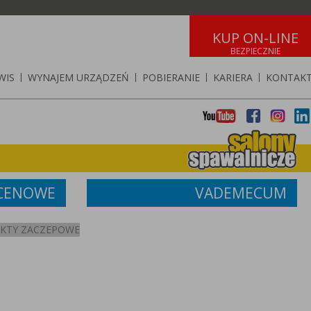
KUP ON-LINE
WIS
|
WYNAJEM URZĄDZEŃ
|
POBIERANIE
|
KARIERA
|
KONTAK
 CENOWE
VADEMECUM
UNKTY ZACZEPOWE