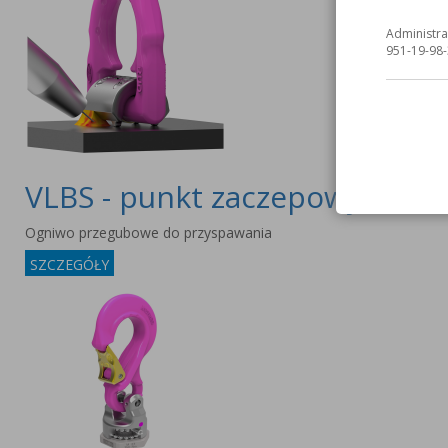
Administra
951-19-98-
VLBS - punkt zaczepowy
Ogniwo przegubowe do przyspawania
SZCZEGÓŁY