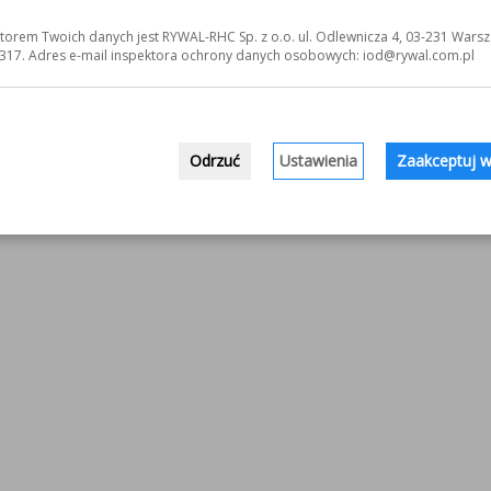
torem Twoich danych jest RYWAL-RHC Sp. z o.o. ul. Odlewnicza 4, 03-231 Warsz
317. Adres e-mail inspektora ochrony danych osobowych: iod@rywal.com.pl
Odrzuć
Ustawienia
Zaakceptuj w