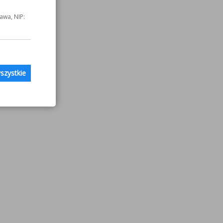
awa, NIP:
szystkie