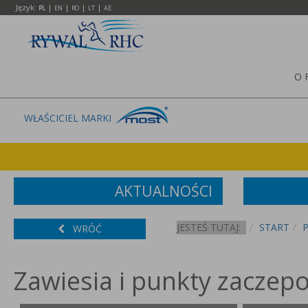
Język:
|
|
|
|
PL
EN
RO
LT
AE
O 
WŁAŚCICIEL MARKI
AKTUALNOŚCI
JESTEŚ TUTAJ:
START
WRÓĆ
Zawiesia i punkty zaczep