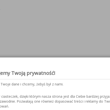
y
jemy Twoją prywatność!
czepowy
Twoje dane i chcemy, żebyś był z nami.
iasteczek, dzięki którym nasza strona jest dla Ciebie bardziej przyja
ezawodnie. Pozwalają one również dopasować treści i reklamy do Tw
sowań.