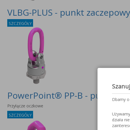
VLBG-PLUS - punkt zaczepow
SZCZEGÓŁY
Szanu
PowerPoint® PP-B - punkt za
Dbamy o 
Przyłącze oczkowe
Używamy c
SZCZEGÓŁY
działa ni
zaintere