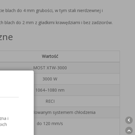
ęcie blach do 4 mm grubości, w tym stali nierdzewnej i
ich blach do 2 mm z gładkimi krawędziami i bez zadziorów.
zne
Wartość
MOST XTW-3000
3000 W
1064–1080 nm
RECI
Wodne, z wbudowanym systemem chłodzenia
zna i
do 120 mm/s
oich