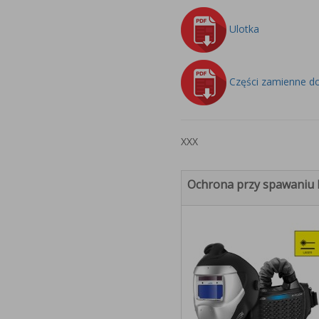
Ulotka
Części zamienne do
XXX
Ochrona przy spawaniu 