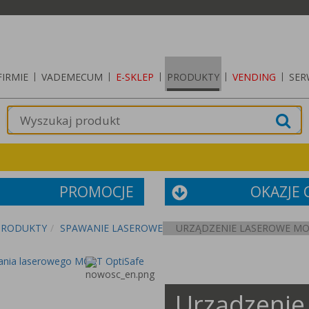
FIRMIE
|
VADEMECUM
|
E-SKLEP
|
PRODUKTY
|
VENDING
|
SER
PROMOCJE
OKAZJE
PRODUKTY
SPAWANIE LASEROWE
URZĄDZENIE LASEROWE MOST
ania laserowego MOST OptiSafe
Urządzenie