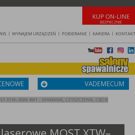
KUP ON-LINE
WIS
|
WYNAJEM URZĄDZEŃ
|
POBIERANIE
|
KARIERA
|
KONTAK
 CENOWE
VADEMECUM
 XTW–3000 4W1 - SPAWANIE, CZYSZCZENIE, CIĘCIE
 laserowe MOST XTW–