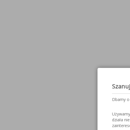
Szanu
Dbamy o 
Używamy c
działa ni
zaintere