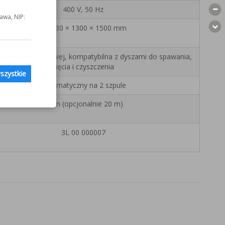
400 V, 50 Hz
awa, NIP:
ok. 630 × 1300 × 1500 mm
egulacją ogniskowej, kompatybilna z dyszami do spawania,
cięcia i czyszczenia
szystkie
Automatyczny na 2 szpule
10 m (opcjonalnie 20 m)
3L 00 000007