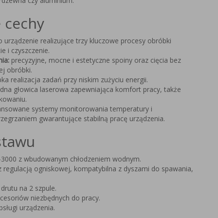
ierdzewna czy aluminium.
e cechy
 urządzenie realizujące trzy kluczowe procesy obróbki
e i czyszczenie.
ia:
precyzyjne, mocne i estetyczne spoiny oraz cięcia bez
j obróbki.
ka realizacja zadań przy niskim zużyciu energii.
dna głowica laserowa zapewniająca komfort pracy, także
kowaniu.
nsowane systemy monitorowania temperatury i
rzegrzaniem gwarantujące stabilną pracę urządzenia.
stawu
-3000 z wbudowanym chłodzeniem wodnym.
 regulacją ogniskowej, kompatybilna z dyszami do spawania,
drutu na 2 szpule.
cesoriów niezbędnych do pracy.
obsługi urządzenia.