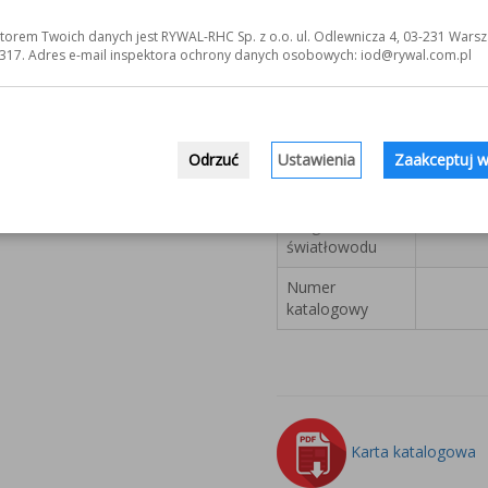
Zasilanie
torem Twoich danych jest RYWAL-RHC Sp. z o.o. ul. Odlewnicza 4, 03-231 Warsz
317. Adres e-mail inspektora ochrony danych osobowych: iod@rywal.com.pl
Wymiary
(DxSxW)
Głowica
SUP z r
Odrzuć
Ustawienia
Zaakceptuj w
Podajnik drutu
Długość
światłowodu
Numer
katalogowy
Karta katalogowa