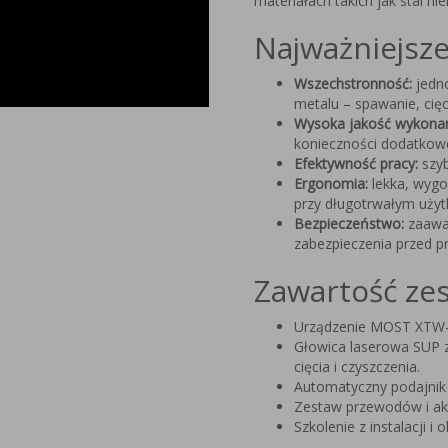
materiałach takich jak stal n
Najważniejsz
Wszechstronność:
jedno
metalu – spawanie, cięci
Wysoka jakość wykonan
konieczności dodatkowe
Efektywność pracy:
szyb
Ergonomia:
lekka, wygo
przy długotrwałym użyt
Bezpieczeństwo:
zaawa
zabezpieczenia przed p
Zawartość ze
Urządzenie MOST XTW
Głowica laserowa SUP z
cięcia i czyszczenia.
Automatyczny podajnik 
Zestaw przewodów i ak
Szkolenie z instalacji i 