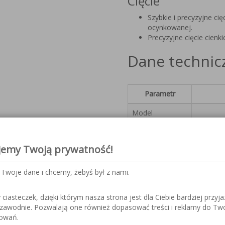
Cięcie
Szybkie i precyzyjne ci
ocynkowanej.
Precyzyjne cięcie cienk
Dane technic
Parametr
Model
Moc lasera
jemy Twoją prywatność!
Długość fali
Źródło lasera
Twoje dane i chcemy, żebyś był z nami.
Chłodzenie
iasteczek, dzięki którym nasza strona jest dla Ciebie bardziej przyja
Prędkość
ezawodnie. Pozwalają one również dopasować treści i reklamy do Tw
spawania
sowań.