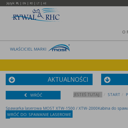
Język:
|
|
|
|
PL
EN
RO
LT
AE
O 
WŁAŚCICIEL MARKI
AKTUALNOŚCI
JESTEŚ TUTAJ:
START
WRÓĆ
Spawarka laserowa MOST XTW-1500 / XTW-2000
Kabina do spaw
WRÓĆ DO: SPAWANIE LASEROWE