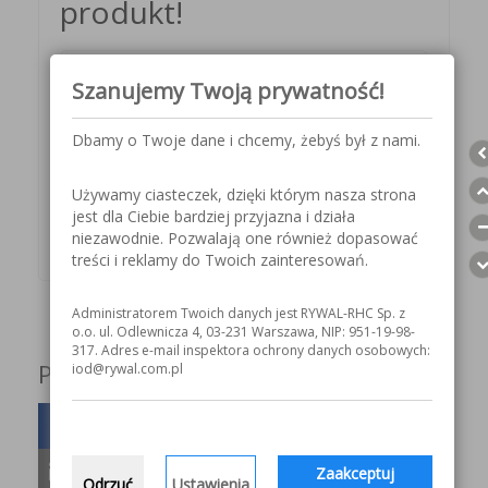
produkt!
Indeks: 8423200001
Szanujemy Twoją prywatność!
KUP TERAZ
Dbamy o Twoje dane i chcemy, żebyś był z nami.
Indeks: 8423200002
Używamy ciasteczek, dzięki którym nasza strona
jest dla Ciebie bardziej przyjazna i działa
KUP TERAZ
niezawodnie. Pozwalają one również dopasować
treści i reklamy do Twoich zainteresowań.
Administratorem Twoich danych jest RYWAL-RHC Sp. z
o.o. ul. Odlewnicza 4, 03-231 Warszawa, NIP: 951-19-98-
317. Adres e-mail inspektora ochrony danych osobowych:
Podziel się z innymi!
iod@rywal.com.pl
Zaakceptuj
Odrzuć
Ustawienia