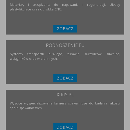
Materiały i urządzenia do napawania i regeneracji. Układy
plastyfikujące oraz obróbka CNC.
ZOBACZ
PODNOSZENIE.EU
Systemy transportu bliskiego, żurawie, żurawików, suwnice,
wciągników oraz wiele innych.
ZOBACZ
XIRIS.PL
Wysoce wyspecjalizowane kamery spawalnicze do badania jakości
spoin spawalniczych
ZOBACZ