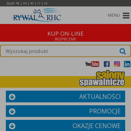
Język:
|
|
|
|
PL
EN
RO
LT
AE
MENU
KUP ON-LINE
AKTUALNOŚCI
PROMOCJE
OKAZJE CENOWE