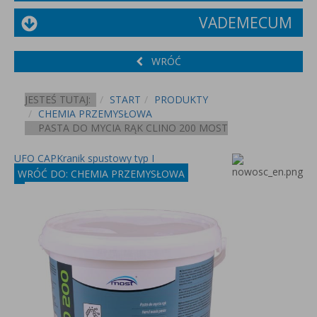
VADEMECUM
WRÓĆ
JESTEŚ TUTAJ:
START
PRODUKTY
CHEMIA PRZEMYSŁOWA
PASTA DO MYCIA RĄK CLINO 200 MOST
UFO CAP
Kranik spustowy typ I
WRÓĆ DO: CHEMIA PRZEMYSŁOWA