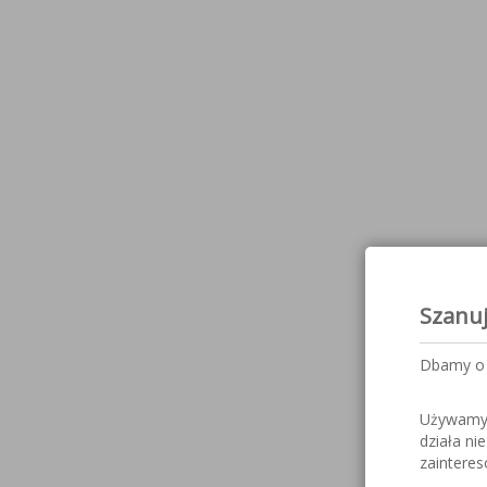
Szanu
Dbamy o 
Używamy c
działa ni
zaintere