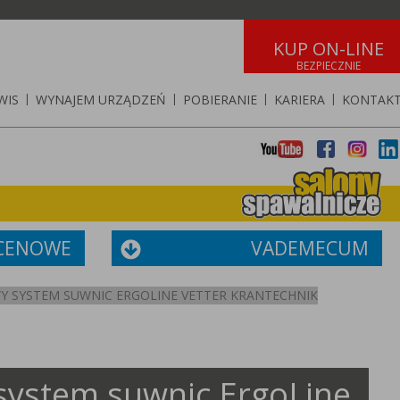
KUP ON-LINE
WIS
|
WYNAJEM URZĄDZEŃ
|
POBIERANIE
|
KARIERA
|
KONTAK
 CENOWE
VADEMECUM
 SYSTEM SUWNIC ERGOLINE VETTER KRANTECHNIK
ystem suwnic ErgoLine