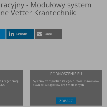
racyjny - Modułowy system
ne Vetter Krantechnik:
!
L
PODNOSZENIE.EU
 i regeneracji.
Systemy transportu bliskiego, żurawie, żurawików,
 CNC.
suwnice, wciągników oraz wiele innych.
ZOBACZ