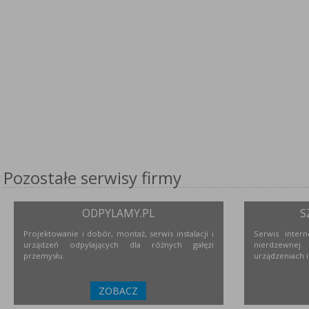
Pozostałe serwisy firmy
ODPYLAMY.PL
S
Projektowanie i dobór, montaż, serwis instalacji i
Serwis inter
urządzeń odpylających dla różnych gałęzi
nierdzewne
przemysłu.
urządzeniach i
ZOBACZ