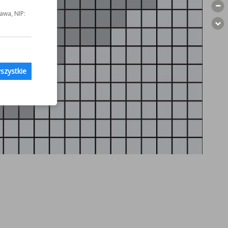
awa, NIP:
szystkie