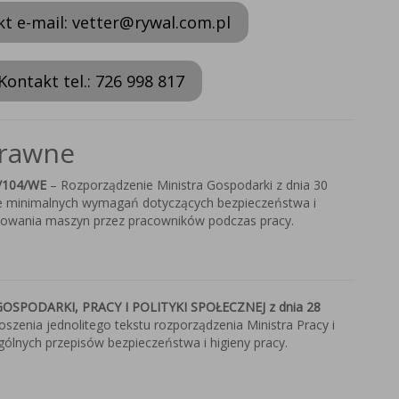
t e-mail: vetter@rywal.com.pl
Kontakt tel.: 726 998 817
rawne
/104/WE
– Rozporządzenie Ministra Gospodarki z dnia 30
wie minimalnych wymagań dotyczących bezpieczeństwa i
tkowania maszyn przez pracowników podczas pracy.
SPODARKI, PRACY I POLITYKI SPOŁECZNEJ z dnia 28
szenia jednolitego tekstu rozporządzenia Ministra Pracy i
ogólnych przepisów bezpieczeństwa i higieny pracy.