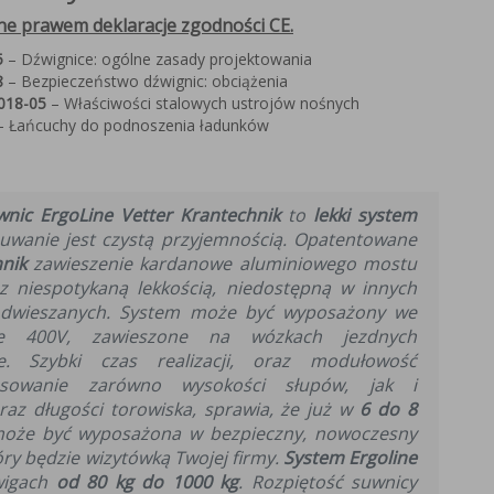
e prawem deklaracje zgodności CE.
5
– Dźwignice: ogólne zasady projektowania
8
– Bezpieczeństwo dźwignic: obciążenia
018-05
– Właściwości stalowych ustrojów nośnych
 Łańcuchy do podnoszenia ładunków
nic ErgoLine Vetter Krantechnik
to
lekki system
suwanie jest czystą przyjemnością. Opatentowane
nik
zawieszenie kardanowe aluminiowego mostu
z niespotykaną lekkością, niedostępną w innych
odwieszanych. System może być wyposażony we
czne 400V, zawieszone na wózkach jezdnych
e. Szybki czas realizacji, oraz modułowość
tosowanie zarówno wysokości słupów, jak i
raz długości torowiska, sprawia, że już w
6 do 8
może być wyposażona w bezpieczny, nowoczesny
ry będzie wizytówką Twojej firmy.
System Ergoline
wigach
od 80 kg do 1000 kg
. Rozpiętość suwnicy