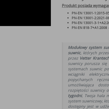
Produkt posiada wymagan
PN-EN 13001-1:2015-0
PN-EN 13001-2:2021-0
PN-EN 13001-3-1+A2:2
PN-EN 818-7+A1:2008
–
Modułowy system suw
suwnic
, których prze
przez
Vetter Krantech
suwnicy porusza się 
systemach suwnic p
wciągniki elektry
popychanych ręczni
umożliwiająca dos
rozpiętości suwnicy o
tygodni
, Twoja hala 
system suwnicowy, któ
dostępny jest w udź