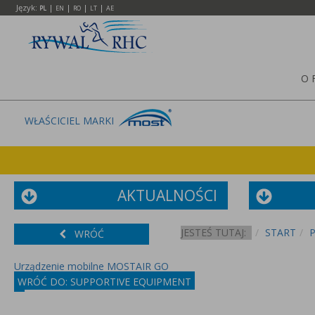
Język:
|
|
|
|
PL
EN
RO
LT
AE
O 
WŁAŚCICIEL MARKI
AKTUALNOŚCI
JESTEŚ TUTAJ:
START
WRÓĆ
Urządzenie mobilne MOSTAIR GO
WRÓĆ DO: SUPPORTIVE EQUIPMENT