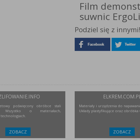
Film demonst
suwnic ErgoLi
Podziel się z innymi
ZLIFOWANIE.INFO
ELKREM.COM.P
netowy poświęcony obróbce stali
Materiały i urządzenia do napawania
j. Wszystko o materiałach,
Układy plastyfikujące oraz obróbka
 technologiach.
ZOBACZ
ZOBACZ