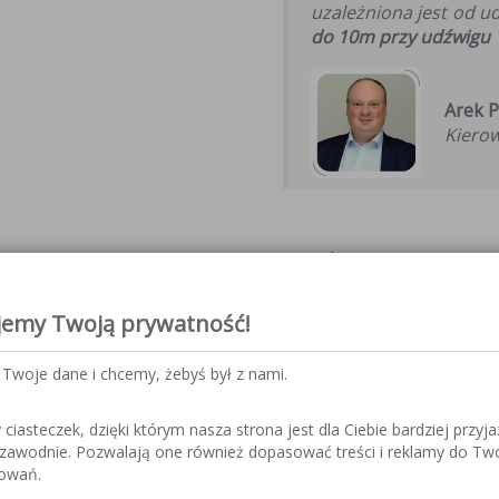
uzależniona jest od 
do 10m przy udźwigu 
Arek P
Kierow
Dokumentacja
jemy Twoją prywatność!
Twoje dane i chcemy, żebyś był z nami.
iasteczek, dzięki którym nasza strona jest dla Ciebie bardziej przyja
ezawodnie. Pozwalają one również dopasować treści i reklamy do Tw
sowań.