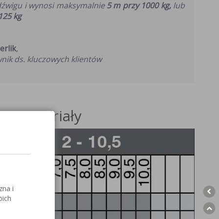
udźwigu i wynosi maksymalnie
5 m przy 1000 kg,
lub
125 kg
erlik
,
nik ds. kluczowych klientów
 i materiały
zna i
oich