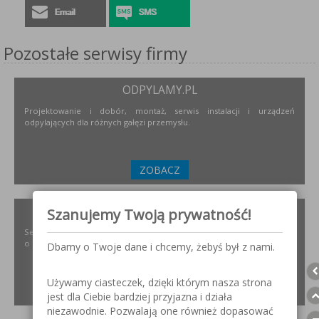
Pozostałe serwisy firmy
ODPYLAMY.PL
Projektowanie i dobór, montaż, serwis instalacji i urządzeń
odpylających dla różnych gałęzi przemysłu.
ZOBACZ
SZLIFOWANIE.INFO
Szanujemy Twoją prywatność!
Serwis internetowy poświęcony obróbce stali nierdzewnej. Wszystko
o materiałach, urządzeniach i technologiach.
Dbamy o Twoje dane i chcemy, żebyś był z nami.
Używamy ciasteczek, dzięki którym nasza strona
ZOBACZ
jest dla Ciebie bardziej przyjazna i działa
niezawodnie. Pozwalają one również dopasować