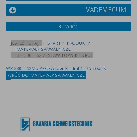
VADEMECUM
WRÓĆ
JESTEŚ TUTAJ:
START
PRODUKTY
MATERIAŁY SPAWALNICZE
BF 6.30 + S2 ZESTAW TOPNIK - DRUT
WP 280 + S2Mo Zestaw topnik - drut
BF 25 Topnik
WRÓĆ DO: MATERIAŁY SPAWALNICZE