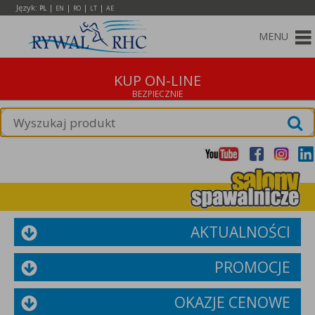
Język:
|
|
|
|
PL
EN
RO
LT
AE
MENU
KUP ON-LINE
AKTUALNOŚCI
PROMOCJE
OKAZJE CENOWE