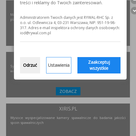
treści i reklamy do Twoich zainteresowań.
ELKREM.COM.PL
Materiały i urządzenia do napawania i regeneracji. Układy
Administratorem Twoich danych jest RYWAL-RHC Sp. z
plastyfikujące oraz obróbka CNC.
o.o. ul. Odlewnicza 4, 03-231 Warszawa, NIP: 951-19-98-
317. Adres e-mail inspektora ochrony danych osobowych:
iod@rywal.com.pl
ZOBACZ
PODNOSZENIE.EU
Zaakceptuj
Odrzuć
Ustawienia
Systemy transportu bliskiego, żurawie, żurawików, suwnice,
wszystkie
wciągników oraz wiele innych.
ZOBACZ
XIRIS.PL
Wysoce wyspecjalizowane kamery spawalnicze do badania jakości
spoin spawalniczych