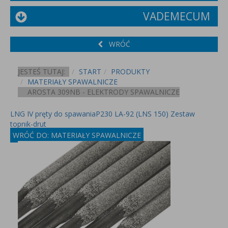
VADEMECUM
WRÓĆ
JESTEŚ TUTAJ:
START
PRODUKTY
MATERIAŁY SPAWALNICZE
AROSTA 309NB - ELEKTRODY SPAWALNICZE
LNG IV pręty do spawania
P230 LA-92 (LNS 150) Zestaw
topnik-drut
WRÓĆ DO: MATERIAŁY SPAWALNICZE