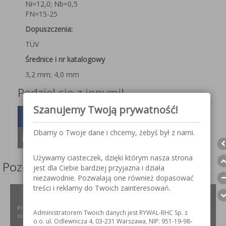
Ni=12,0; Nb=0,5
FN=15-25
Dopuszczenia:
TÜV
Średnice
i nr katalogowy
3,2 mm; 4,0 mm
Podziel się z innymi!
Szanujemy Twoją prywatność!
Dbamy o Twoje dane i chcemy, żebyś był z nami.
Używamy ciasteczek, dzięki którym nasza strona
Pozostałe serwisy firmy
jest dla Ciebie bardziej przyjazna i działa
niezawodnie. Pozwalają one również dopasować
treści i reklamy do Twoich zainteresowań.
ODPYLAMY.PL
Projektowanie i dobór, montaż, serwis instalacji i urządzeń
Administratorem Twoich danych jest RYWAL-RHC Sp. z
odpylających dla różnych gałęzi przemysłu.
o.o. ul. Odlewnicza 4, 03-231 Warszawa, NIP: 951-19-98-