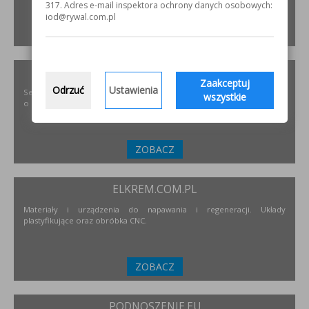
317. Adres e-mail inspektora ochrony danych osobowych:
iod@rywal.com.pl
ZOBACZ
SZLIFOWANIE.INFO
Zaakceptuj
Odrzuć
Ustawienia
Serwis internetowy poświęcony obróbce stali nierdzewnej. Wszystko
wszystkie
o materiałach, urządzeniach i technologiach.
ZOBACZ
ELKREM.COM.PL
Materiały i urządzenia do napawania i regeneracji. Układy
plastyfikujące oraz obróbka CNC.
ZOBACZ
PODNOSZENIE.EU