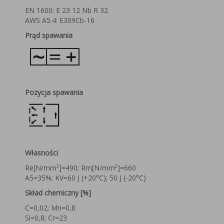
EN 1600: E 23 12 Nb R 32
AWS A5.4: E309Cb-16
Prąd spawania
Pozycja
spawania
Własności
Re[N/mm²]=490; Rm[N/mm²]=660
A5=35%; KV=60 J (+20°C); 50 J (-20°C)
Skład
chemiczny [%]
C=0,02; Mn=0,8
Si=0,8; Cr=23