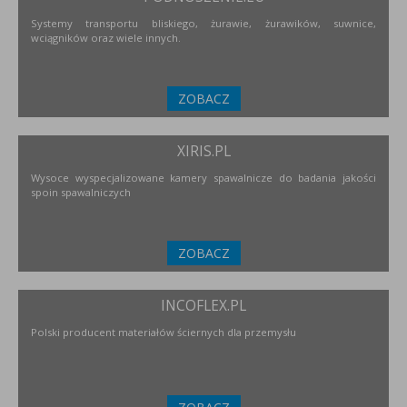
Systemy transportu bliskiego, żurawie, żurawików, suwnice,
wciągników oraz wiele innych.
ZOBACZ
XIRIS.PL
Wysoce wyspecjalizowane kamery spawalnicze do badania jakości
spoin spawalniczych
ZOBACZ
INCOFLEX.PL
Polski producent materiałów ściernych dla przemysłu