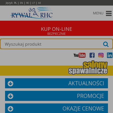
Język:
|
|
|
|
PL
EN
RO
LT
AE
MENU
KUP ON-LINE
AKTUALNOŚCI
PROMOCJE
OKAZJE CENOWE