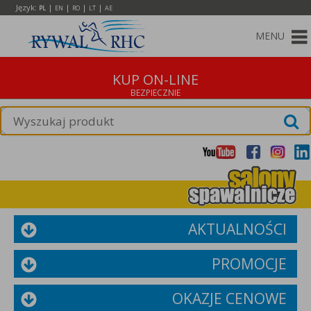
Język:
|
|
|
|
PL
EN
RO
LT
AE
MENU
KUP ON-LINE
AKTUALNOŚCI
PROMOCJE
OKAZJE CENOWE