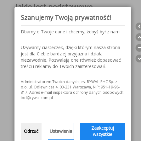
Jakie jest podstawowe
zastosowanie?
Szanujemy Twoją prywatność!
prace remontowe,
Dbamy o Twoje dane i chcemy, żebyś był z nami.
naprawy karoserii samochodowej,
rzemiosło, wykonywanie lekkich konstrukcji
stalowych,
Używamy ciasteczek, dzięki którym nasza strona
spawanie stacjonarne.
jest dla Ciebie bardziej przyjazna i działa
niezawodnie. Pozwalają one również dopasować
treści i reklamy do Twoich zainteresowań.
Co wchodzi w skład kompletu?
Urządzenie dostarczane jest z przewodem
Administratorem Twoich danych jest RYWAL-RHC Sp. z
o.o. ul. Odlewnicza 4, 03-231 Warszawa, NIP: 951-19-98-
masowym, wężykiem gazowym i instrukcją obsługi,
317. Adres e-mail inspektora ochrony danych osobowych:
standardowymi rolkami na drut stalowy 0,8 - 1,0 mm.
iod@rywal.com.pl
Opcjonalne uchwyty spawalnicze i akcesoria:
Uchwyt spawalniczy M22 3 m MOST - 55 08
305090
Uchwyt spawalniczy M22 4 m MOST - 55 08
Zaakceptuj
Odrzuć
Ustawienia
305091
wszystkie
Uchwyt spawalniczy M22 5 m MOST - 55 08