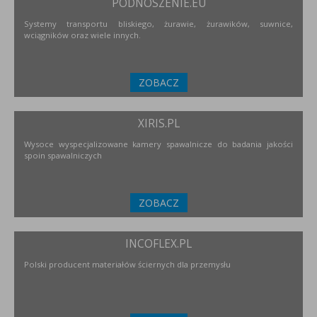
PODNOSZENIE.EU
Systemy transportu bliskiego, żurawie, żurawików, suwnice,
wciągników oraz wiele innych.
ZOBACZ
XIRIS.PL
Wysoce wyspecjalizowane kamery spawalnicze do badania jakości
spoin spawalniczych
ZOBACZ
INCOFLEX.PL
Polski producent materiałów ściernych dla przemysłu