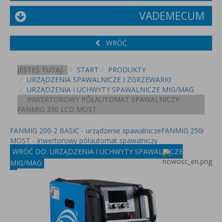
VADEMECUM
WRÓĆ
JESTEŚ TUTAJ:
START
PRODUKTY
URZĄDZENIA SPAWALNICZE I ZGRZEWARKI
URZĄDZENIA I UCHWYTY SPAWALNICZE MIG/MAG
INWERTOROWY PÓŁAUTOMAT SPAWALNICZY
FANMIG 330 LCD MOST
FANMIG 200-2 BASIC - urządzenie spawalnicze
FANMIG 250i
MOST - Inwertorowy półautomat spawalniczy
WRÓĆ DO: URZĄDZENIA I UCHWYTY SPAWALNICZE
MIG/MAG