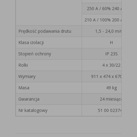
250 A / 60% 240 A / 60%
210 A / 100% 200 A / 100
Prędkość podawania drutu
1,5 - 24,0 m/min
Klasa izolacji
H
Stopień ochrony
IP 23S
Rolki
4 x 30/22
Wymiary
911 x 474 x 670 mm
Masa
49 kg
Gwarancja
24 miesiące
Nr katalogowy
51 00 023740