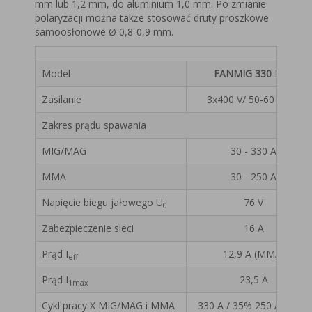
mm lub 1,2 mm, do aluminium 1,0 mm. Po zmianie
polaryzacji można także stosować druty proszkowe
samoosłonowe Ø 0,8-0,9 mm.
Model
FANMIG 330 LCD
Zasilanie
3x400 V/ 50-60 V/ Hz
Zakres prądu spawania
MIG/MAG
30 - 330 A
MMA
30 - 250 A
Napięcie biegu jałowego U
76 V
0
Zabezpieczenie sieci
16 A
Prąd I
12,9 A (MMA)
eff
Prąd I
23,5 A
1max
Cykl pracy X MIG/MAG i MMA
330 A / 35% 250 A / 55%