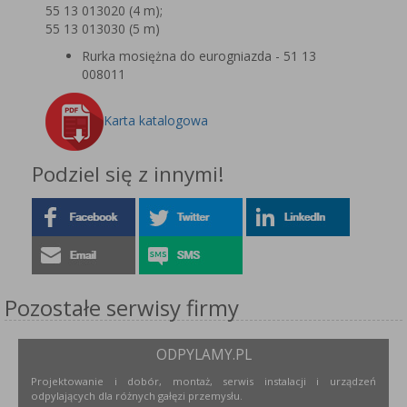
55 13 013020 (4 m);
55 13 013030 (5 m)
Rurka mosiężna do eurogniazda - 51 13
008011
Karta katalogowa
Podziel się z innymi!
Pozostałe serwisy firmy
ODPYLAMY.PL
Projektowanie i dobór, montaż, serwis instalacji i urządzeń
odpylających dla różnych gałęzi przemysłu.