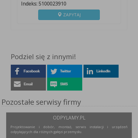
Indeks: 5100023910
ZAPYTAJ
Podziel się z innymi!
Pozostałe serwisy firmy
ODPYLAMY.PL
Projektowanie i dobór, montaż, serwis instalacji i urządzeń
odpylających dla różnych gałęzi przemysłu.