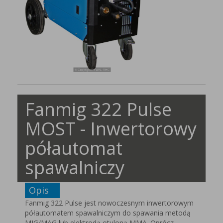
Fanmig 322 Pulse
MOST - Inwertorowy
półautomat
spawalniczy
Opis
Fanmig 322 Pulse jest nowoczesnym inwertorowym
półautomatem spawalniczym do spawania metodą
MIG/MAG lub elektrodą otuloną MMA. Oprócz