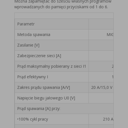
Można zapamiętać do sześciu własnych programów
wprowadzanych do pamięci przyciskami od 1 do 6.
Parametr
F
Metoda spawania
MIG/MAG
Zasilanie [V]
Zabezpieczenie sieci [A]
Prąd maksymalny pobierany z sieci I1
23,9
Prąd efektywny I
13,3
Zakres prądu spawania [A/V]
20 A/15,0 V – 315 A
Napięcie biegu jałowego U0 [V]
Prąd spawania [A] przy:
•100% cykl pracy
210 A / 24,5 