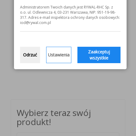
Gwarancja: 24 miesiące.
Administratorem Twoich danych jest RYWAL-RHC Sp. z
Urządzenia są dostarczane w opakowaniu
o.o. ul. Odlewnicza 4, 03-231 Warszawa, NIP: 951-19-98-
kartonowym, z wtyczką zasilającą (CEE 16A). Na
317. Adres e-mail inspektora ochrony danych osobowych:
wyposażeniu znajdują się przewód masowy, wąż
iod@rywal.com.pl
gazowy i instrukcja obsługi. W podajniku są założone
rolki do spawania drutem stalowym 0,8-1,0 mm.
Numer katalogowy Fanmig 322 Pulse 51 00 023910
Zaakceptuj
Odrzuć
Ustawienia
wszystkie
Karta katalogowa
Wybierz teraz swój
produkt!