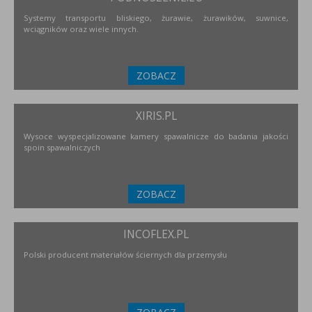
Systemy transportu bliskiego, żurawie, żurawików, suwnice,
wciągników oraz wiele innych.
ZOBACZ
XIRIS.PL
Wysoce wyspecjalizowane kamery spawalnicze do badania jakości
spoin spawalniczych
ZOBACZ
INCOFLEX.PL
Polski producent materiałów ściernych dla przemysłu