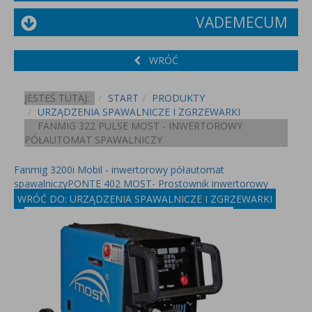
VADEMECUM
WRÓĆ
JESTEŚ TUTAJ:
START
PRODUKTY
URZĄDZENIA SPAWALNICZE I ZGRZEWARKI
FANMIG 322 PULSE MOST - INWERTOROWY
PÓŁAUTOMAT SPAWALNICZY
Fanmig 3200i Mobil - inwertorowy półautomat
spawalniczy
PONTE 402 MOST- Prostownik inwertorowy
WRÓĆ DO: URZĄDZENIA SPAWALNICZE I ZGRZEWARKI