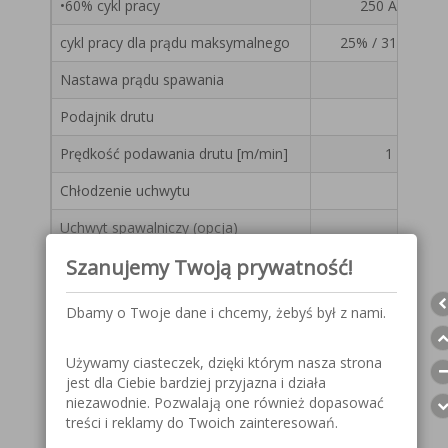
•60% cykl pracy
250 A / 26,5 
cykl pracy dla prądu maksymalnego
25% / 315 A / 29
Nastawa prądu spawania
Podajnik drutu
Prędkość podawania drutu [m/min]
1 – 20
Chłodzenie uchwytu
Uchwyt spawalniczy (opcja)
Szanujemy Twoją prywatność!
Waga [kg]
Klasa ochrony
Dbamy o Twoje dane i chcemy, żebyś był z nami.
Klasa izolacji
Używamy ciasteczek, dzięki którym nasza strona
Wymiary [mm] Wys x dł x szer
jest dla Ciebie bardziej przyjazna i działa
niezawodnie. Pozwalają one również dopasować
treści i reklamy do Twoich zainteresowań.