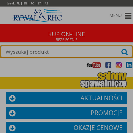
Język:
|
|
|
|
PL
EN
RO
LT
AE
MENU
KUP ON-LINE
AKTUALNOŚCI
PROMOCJE
OKAZJE CENOWE