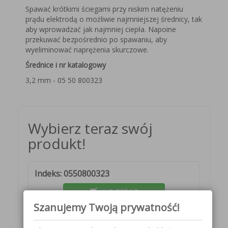
Spawać krótkimi ściegami przy niskim natężeniu
prądu elektrodą o możliwie najmniejszej średnicy, tak
aby wprowadzać jak najmniej ciepła. Napoine
przekuwać bezpośrednio po spawaniu, aby
wyeliminować naprężenia skurczowe.
Średnice
i nr katalogowy
3,2 mm - 05 50 800323
Wybierz teraz swój
produkt!
Indeks: 0550800323
KUP TERAZ
Szanujemy Twoją prywatność!