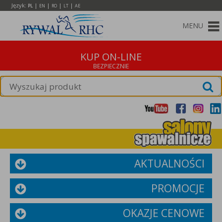
Język:
|
|
|
|
PL
EN
RO
LT
AE
MENU
KUP ON-LINE
AKTUALNOŚCI
PROMOCJE
OKAZJE CENOWE