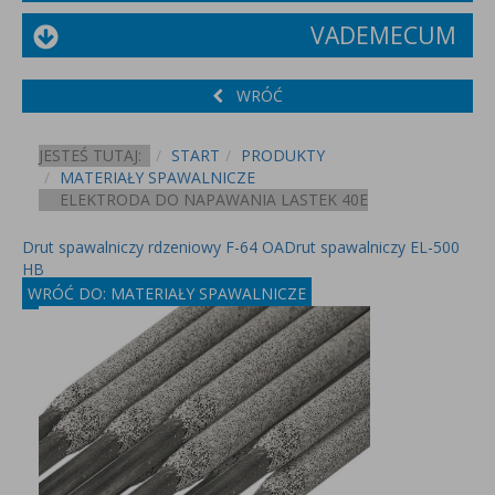
VADEMECUM
WRÓĆ
JESTEŚ TUTAJ:
START
PRODUKTY
MATERIAŁY SPAWALNICZE
ELEKTRODA DO NAPAWANIA LASTEK 40E
Drut spawalniczy rdzeniowy F-64 OA
Drut spawalniczy EL-500
HB
WRÓĆ DO: MATERIAŁY SPAWALNICZE