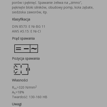
porów i pęknięć. Spawanie żeliwa na „zimno”,
pęknięte bloki silników, obudowy pomp, koła zębate,
siedziska zaworów, itp.
Klasyfikacja
DIN 8573: E Ni-BG 11
AWS A5.15: E Ni-CI
Prąd spawania
Pozycja
spawania
Własności
2
R
>320 N/mm
m
A
>18%
5
Twardość: 130-160 HB
Uwagi