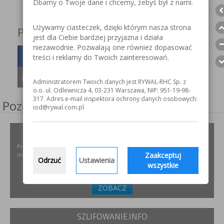
Dbamy o Twoje dane i chcemy, żebyś był z nami.
Używamy ciasteczek, dzięki którym nasza strona
Podziel się z innymi!
jest dla Ciebie bardziej przyjazna i działa
niezawodnie. Pozwalają one również dopasować
treści i reklamy do Twoich zainteresowań.
Administratorem Twoich danych jest RYWAL-RHC Sp. z
o.o. ul. Odlewnicza 4, 03-231 Warszawa, NIP: 951-19-98-
317. Adres e-mail inspektora ochrony danych osobowych:
Pozostałe serwisy firmy
iod@rywal.com.pl
ODPYLAMY.PL
Projektowanie i dobór, montaż, serwis instalacji i urządzeń
Zaakceptuj
odpylających dla różnych gałęzi przemysłu.
Odrzuć
Ustawienia
wszystkie
ZOBACZ
SZLIFOWANIE.INFO