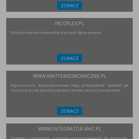
ZOBACZ
INCOFLEX.PL
Polski producent materiałów ściernych dla przemysłu
ZOBACZ
WWW.MATYERGONOMICZNE.PL
Ergonomiczne, antyzmęczeniowe maty przemysłowe. Sprawdź jak
możesz w prosty sposób poprawić zdrowie swoich pracowników.
ZOBACZ
WWW.INTEGRATOR-RHC.PL
Dostawca i inetegrator systemów zrobotyzowanych dla przemysłu,