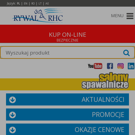
Język:
|
|
|
|
PL
EN
RO
LT
AE
MENU
KUP ON-LINE
AKTUALNOŚCI
PROMOCJE
OKAZJE CENOWE