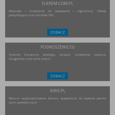
ELKREM.COM.PL
Materiały i urządzenia do napawania i regeneracji. Układy
plastyfikujące oraz obróbka CNC.
ZOBACZ
PODNOSZENIE.EU
Systemy transportu bliskiego, żurawie, żurawików, suwnice,
wciągników oraz wiele innych.
ZOBACZ
XIRIS.PL
Wysoce wyspecjalizowane kamery spawalnicze do badania jakości
spoin spawalniczych