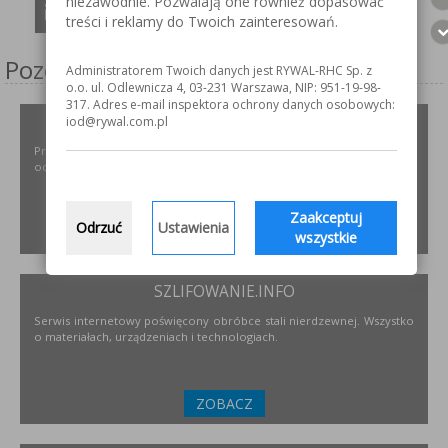
niezawodnie. Pozwalają one również dopasować
treści i reklamy do Twoich zainteresowań.
Pozostałe serwisy firmy
Administratorem Twoich danych jest RYWAL-RHC Sp. z
o.o. ul. Odlewnicza 4, 03-231 Warszawa, NIP: 951-19-98-
317. Adres e-mail inspektora ochrony danych osobowych:
ODPYLAMY.PL
iod@rywal.com.pl
Projektowanie i dobór, montaż, serwis instalacji i urządzeń
odpylających dla różnych gałęzi przemysłu.
Zaakceptuj
Odrzuć
Ustawienia
ZOBACZ
wszystkie
SZLIFOWANIE.INFO
Serwis internetowy poświęcony obróbce stali nierdzewnej. Wszystko
o materiałach, urządzeniach i technologiach.
ZOBACZ