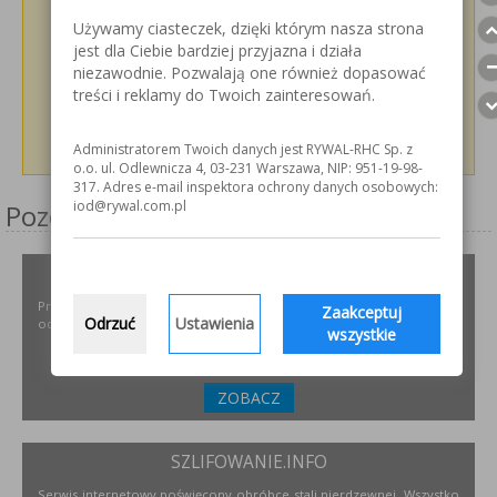
Używamy ciasteczek, dzięki którym nasza strona
jest dla Ciebie bardziej przyjazna i działa
niezawodnie. Pozwalają one również dopasować
treści i reklamy do Twoich zainteresowań.
Administratorem Twoich danych jest RYWAL-RHC Sp. z
o.o. ul. Odlewnicza 4, 03-231 Warszawa, NIP: 951-19-98-
317. Adres e-mail inspektora ochrony danych osobowych:
iod@rywal.com.pl
Pozostałe serwisy firmy
ODPYLAMY.PL
Projektowanie i dobór, montaż, serwis instalacji i urządzeń
Zaakceptuj
Odrzuć
Ustawienia
odpylających dla różnych gałęzi przemysłu.
wszystkie
ZOBACZ
SZLIFOWANIE.INFO
Serwis internetowy poświęcony obróbce stali nierdzewnej. Wszystko