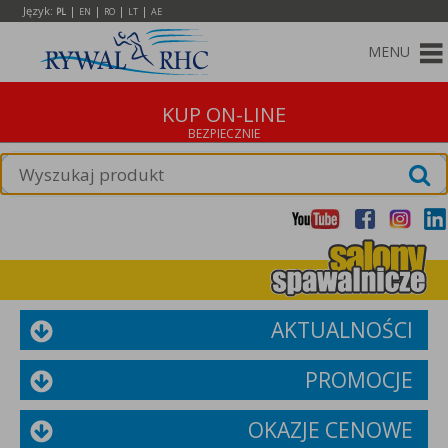
Język:
|
|
|
|
PL
EN
RO
LT
AE
MENU
KUP ON-LINE
AKTUALNOŚCI
PROMOCJE
OKAZJE CENOWE