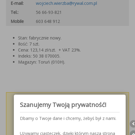
E-mail:
wojciech.wierzba@rywal.com.pl
Tel.:
56 66-93-821
Mobile
603 648 912
Stan: fabrycznie nowy.
Ilość: 7 szt.
Cena: 123,14 zł/szt. + VAT 23%.
Indeks: 50 38 070005.
Magazyn: Toruń (010H).
Podziel się z innymi!
Szanujemy Twoją prywatność!
Dbamy o Twoje dane i chcemy, żebyś był z nami.
Używamy ciasteczek, dzięki którym nasza strona