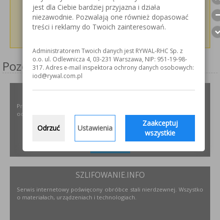
jest dla Ciebie bardziej przyjazna i działa
niezawodnie. Pozwalają one również dopasować
treści i reklamy do Twoich zainteresowań.
Administratorem Twoich danych jest RYWAL-RHC Sp. z
o.o. ul. Odlewnicza 4, 03-231 Warszawa, NIP: 951-19-98-
Pozostałe serwisy firmy
317. Adres e-mail inspektora ochrony danych osobowych:
iod@rywal.com.pl
ODPYLAMY.PL
Projektowanie i dobór, montaż, serwis instalacji i urządzeń
odpylających dla różnych gałęzi przemysłu.
Zaakceptuj
Odrzuć
Ustawienia
wszystkie
ZOBACZ
SZLIFOWANIE.INFO
Serwis internetowy poświęcony obróbce stali nierdzewnej. Wszystko
o materiałach, urządzeniach i technologiach.