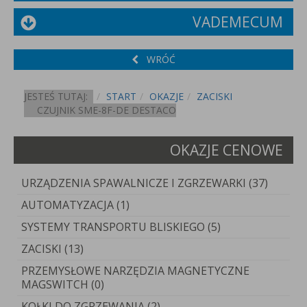
VADEMECUM
WRÓĆ
JESTEŚ TUTAJ:
START
OKAZJE
ZACISKI
CZUJNIK SME-8F-DE DESTACO
OKAZJE CENOWE
URZĄDZENIA SPAWALNICZE I ZGRZEWARKI (37)
AUTOMATYZACJA (1)
SYSTEMY TRANSPORTU BLISKIEGO (5)
ZACISKI (13)
PRZEMYSŁOWE NARZĘDZIA MAGNETYCZNE
MAGSWITCH (0)
KOŁKI DO ZGRZEWANIA (2)