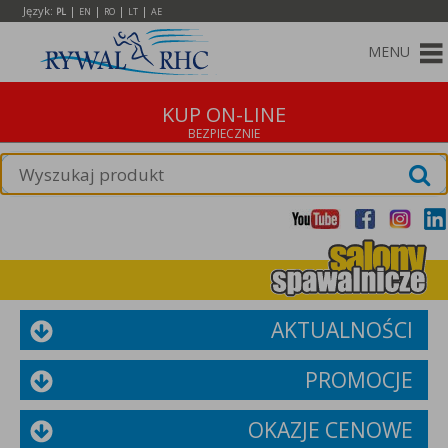
Język:
|
|
|
|
PL
EN
RO
LT
AE
MENU
KUP ON-LINE
AKTUALNOŚCI
PROMOCJE
OKAZJE CENOWE