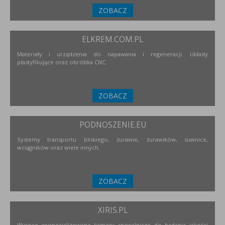
ZOBACZ
ELKREM.COM.PL
Materiały i urządzenia do napawania i regeneracji. Układy
plastyfikujące oraz obróbka CNC.
ZOBACZ
PODNOSZENIE.EU
Systemy transportu bliskiego, żurawie, żurawików, suwnice,
wciągników oraz wiele innych.
ZOBACZ
XIRIS.PL
Wysoce wyspecjalizowane kamery spawalnicze do badania jakości