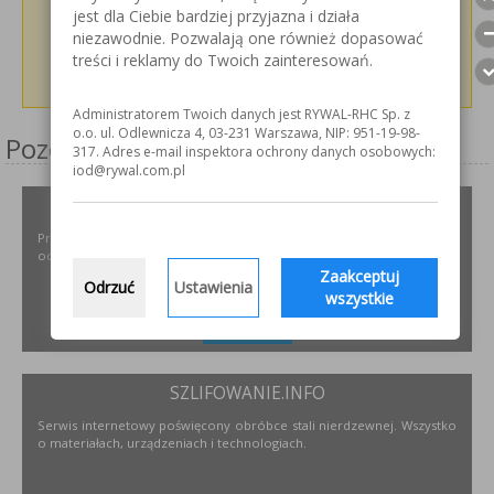
jest dla Ciebie bardziej przyjazna i działa
niezawodnie. Pozwalają one również dopasować
treści i reklamy do Twoich zainteresowań.
Administratorem Twoich danych jest RYWAL-RHC Sp. z
o.o. ul. Odlewnicza 4, 03-231 Warszawa, NIP: 951-19-98-
Pozostałe serwisy firmy
317. Adres e-mail inspektora ochrony danych osobowych:
iod@rywal.com.pl
ODPYLAMY.PL
Projektowanie i dobór, montaż, serwis instalacji i urządzeń
odpylających dla różnych gałęzi przemysłu.
Zaakceptuj
Odrzuć
Ustawienia
wszystkie
ZOBACZ
SZLIFOWANIE.INFO
Serwis internetowy poświęcony obróbce stali nierdzewnej. Wszystko
o materiałach, urządzeniach i technologiach.