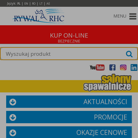
Język:
|
|
|
|
PL
EN
RO
LT
AE
MENU
KUP ON-LINE
AKTUALNOŚCI
PROMOCJE
OKAZJE CENOWE