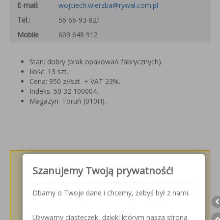
E-mail:
wojciech.wierzba@rywal.com.pl
Tel.:
56 66-93-821
Mobile
603 648 912
Stan: dobry (brak opakowań fabrycznych).
Ilość: 13 szt.
Cena: 950 zł/szt + VAT 23%.
Indeks: 50 32 100004.
Magazyn: Toruń (010H).
Podziel się z innymi!
Szanujemy Twoją prywatność!
Dbamy o Twoje dane i chcemy, żebyś był z nami.
Używamy ciasteczek, dzięki którym nasza strona