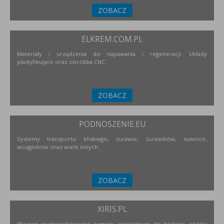
ZOBACZ
ELKREM.COM.PL
Materiały i urządzenia do napawania i regeneracji. Układy
plastyfikujące oraz obróbka CNC.
ZOBACZ
PODNOSZENIE.EU
Systemy transportu bliskiego, żurawie, żurawików, suwnice,
wciągników oraz wiele innych.
ZOBACZ
XIRIS.PL
Wysoce wyspecjalizowane kamery spawalnicze do badania jakości